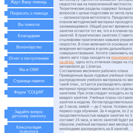
Ждут Вашу помощь
скоростях как на пересеченной местности, 
Теоретические разделы содержат больше 
Попросить о помощи
вопросов с целью подготовки из числа лу
— организаторов мотоспорта. Предусмот
планом методический материал проходитс
Вы помогли
занимающимися. Общий расчет времени н
занятия остается тот же, что и в планах 
занятий. В практических занятиях Ставитс
Благодарим
отшлифовки практических навыков управл
скоростях. В план включаются основные э
Волонтёрство
вождения мотоцикла в целях дальнейшего
совершенствования. Хотите сэкономить на
своего авто тогда заходите на
предприятия
Отчет о поступлениях
ua.all.biz
, здесь есть отличная скидка на с
автомобиля до 1,6литра.
Мы в СМИ
Составление месячного рабочего плана
Приведенные выше годовые учебные пла
распределение учебного материала по ме
Страница памяти
такой план,, остается распределить орие
материал предстоящего месяца по отдел
Форум "СОЦИЯ"
занятиям. При этом следует исходить из 
каждого занятия. Учебные планы составле
занятия в неделю. Летом продолжительнос
до 3 часов, зимой — до 2 часов. Условно в
первого года обучения. За 4 недели, по 2 
Задайте вопрос
продолжительностью каждое занятие по 3.
детскому онкологу
составит 24 часа, а число занятий будет р
образом, учебный материал мая месяца пе
Консультация
необходимо распределить на 8 занятий..
психолога