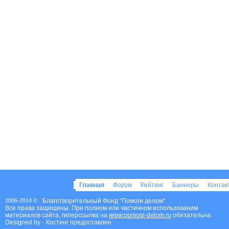
Главная
Форум
Рейтинг
Баннеры
Конта
2006-2014 ©
Благотворительный Фонд "Помоги делом"
Все права защищены. При полном или частичном использованим
материалов сайта, гиперссылка на
www.pomogi-delom.ru
обязательна.
Designed by
- Хостинг предоставлен