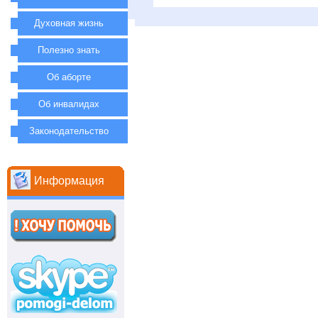
Духовная жизнь
Полезно знать
Об аборте
Об инвалидах
Законодательство
Информация