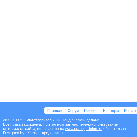
Главная
Форум
Рейтинг
Баннеры
Конта
2006-2014 ©
Благотворительный Фонд "Помоги делом"
Все права защищены. При полном или частичном использованим
материалов сайта, гиперссылка на
www.pomogi-delom.ru
обязательна.
Designed by
- Хостинг предоставлен