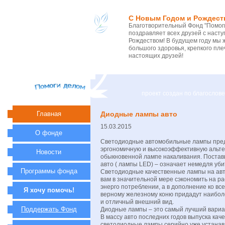
С Новым Годом и Рождест
Благотворительный Фонд "Помоги
поздравляет всех друзей с нас
Рождеством! В будущем году мы 
большого здоровья, крепкого пле
настоящих друзей!
проект создан по благосло
Главная
Диодные лампы авто
15.03.2015
О фонде
Светодиодные автомобильные лампы пре
эргономичную и высокоэффективную альт
Новости
обыкновенной лампе накаливания. Поста
авто ( лампы LED) – означает немедля убит
Программы фонда
Светодиодные качественные лампы на ав
вам в значительной мере сэкономить на ра
энерго потреблении, а в дополнение ко вс
Я хочу помочь!
верному железному коню придадут наибо
и отличный внешний вид.
Поддержать Фонд
Диодные лампы – это самый лучший вариа
В массу авто последних годов выпуска кач
светодиодные лампы серийно уже устанав