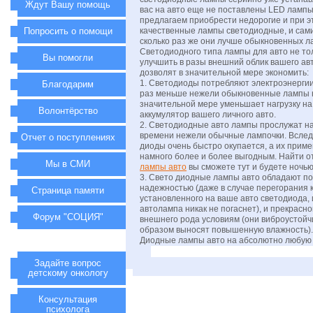
Ждут Вашу помощь
вас на авто еще не поставлены LED лампы
предлагаем приобрести недорогие и при э
Попросить о помощи
качественные лампы светодиодные, и сами
сколько раз же они лучше обыкновенных л
Светодиодного типа лампы для авто не то
Вы помогли
улучшить в разы внешний облик вашего ав
дозволят в значительной мере экономить:
1. Светодиоды потребляют электроэнергии 
Благодарим
раз меньше нежели обыкновенные лампы н
значительной мере уменьшает нагрузку на
Волонтёрство
аккумулятор вашего личного авто.
2. Светодиодные авто лампы прослужат н
времени нежели обычные лампочки. Вследс
Отчет о поступлениях
диоды очень быстро окупается, а их прим
намного более и более выгодным. Найти 
Мы в СМИ
лампы авто
вы сможете тут и будете ночью
3. Свето диодные лампы авто обладают п
надежностью (даже в случае перегорания к
Страница памяти
установленного на ваше авто светодиода
автолампа никак не погаснет), и прекрасн
Форум "СОЦИЯ"
внешнего рода условиям (они виброустой
образом выносят повышенную влажность).
Диодные лампы авто на абсолютно любую 
Задайте вопрос
детскому онкологу
Консультация
психолога