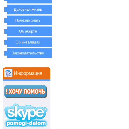
Духовная жизнь
Полезно знать
Об аборте
Об инвалидах
Законодательство
Информация