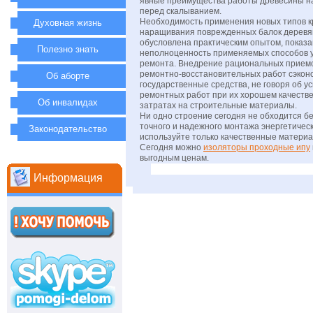
явные преимущества работы древесины на
перед скалыванием.
Необходимость применения новых типов к
Духовная жизнь
наращивания поврежденных балок деревя
обусловлена практическим опытом, показ
Полезно знать
неполноценность применяемых способов у
ремонта. Внедрение рациональных приемо
ремонтно-восстановительных работ сэкон
Об аборте
государственные средства, не говоря об у
ремонтных работ при их хорошем качеств
Об инвалидах
затратах на строительные материалы.
Ни одно строение сегодня не обходится бе
точного и надежного монтажа энергетичес
Законодательство
используйте только качественные материа
Сегодня можно
изоляторы проходные ипу
выгодным ценам.
Информация