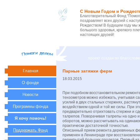
С Новым Годом и Рождест
Благотворительный Фонд "Помоги
поздравляет всех друзей с нас
Рождеством! В будущем году мы 
большого здоровья, крепкого пле
настоящих друзей!
проект создан по благосло
Главная
Парные затяжки ферм
18.03.2015
О фонде
При подобном восстановительном ремонт
Новости
тензометров можно избежать, учитывая с
усилий в двух стальных стержнях, растяну
Программы фонда
воздействием одной и той же силы. При э
предварительно отрихтовать стержни и сд
талрепов. Поворачивая талрепы на одно и
Я хочу помочь!
оборотов, можно рассчитывать на одинако
практически достаточной точностью.
Поддержать Фонд
Описанный прием ремонта деревянных ф
применен в Ленинграде при восстановлен
перекрытий больших пролетов. Первый из