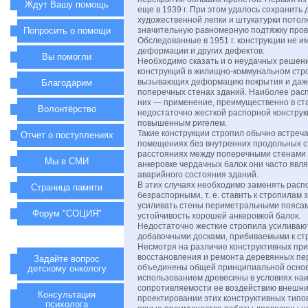
Ждут Вашу помощь
еще в 1939 г. При этом удалось сохранить
художественной лепки и штукатурки потол
Попросить о помощи
значительную равномерную подтяжку про
Обследованные в 1951 г. конструкции не и
деформации и других дефектов.
Вы помогли
Необходимо сказать и о неудачных решен
конструкций в жилищно-коммунальном стр
вызывающих деформацию покрытия и даж
Благодарим
поперечных стенах зданий. Наиболее рас
них — применение, преимущественно в ст
Волонтёрство
недостаточно жесткой распорной конструк
повышенным ригелем.
Такие конструкции стропил обычно встреч
Отчет о поступлениях
помещениях без внутренних продольных с
расстояниях между поперечными стенами
Мы в СМИ
анкеровке чердачных балок они часто явл
аварийного состояния зданий.
В этих случаях необходимо заменять расп
Страница памяти
безраспорными, т. е. ставить к стропилам 
усиливать стены периметральными поясам
Форум "СОЦИЯ"
устойчивость хорошей анкеровкой балок.
Недостаточно жесткие стропила усиливаю
добавочными досками, прибиваемыми к стр
Несмотря на различие конструктивных пр
восстановления и ремонта деревянных пер
Задайте вопрос
объединены общей принципиальной осно
детскому онкологу
использованием древесины в условиях на
сопротивляемости ее воздействию внешни
Консультация
проектировании этих конструктивных типов
психолога