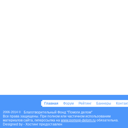
Главная
Форум
Рейтинг
Баннеры
Конта
2006-2014 ©
Благотворительный Фонд "Помоги делом"
Все права защищены. При полном или частичном использованим
материалов сайта, гиперссылка на
www.pomogi-delom.ru
обязательна.
Designed by
- Хостинг предоставлен