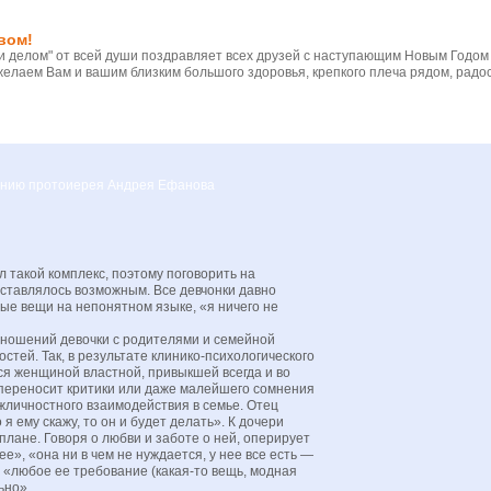
вом!
 делом" от всей души поздравляет всех друзей с наступающим Новым Годом
желаем Вам и вашим близким большого здоровья, крепкого плеча рядом, радос
вению протоиерея Андрея Ефанова
л такой комплекс, поэтому поговорить на
ставлялось возможным. Все девчонки давно
ые вещи на непонятном языке, «я ничего не
ношений девочки с родителями и семейной
стей. Так, в результате клинико-психологического
я женщиной властной, привыкшей всегда и во
переносит критики или даже малейшего сомнения
жличностного взаимодействия в семье. Отец
 ему скажу, то он и будет делать». К дочери
ане. Говоря о любви и заботе о ней, оперирует
е», «она ни в чем не нуждается, у нее все есть —
, «любое ее требование (какая-то вещь, модная
ьно».