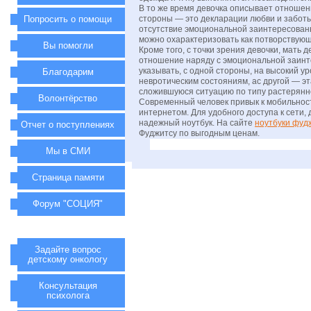
В то же время девочка описывает отношен
Попросить о помощи
стороны — это декларации любви и заботы
отсутствие эмоциональной заинтересованн
можно охарактеризовать как потворствую
Вы помогли
Кроме того, с точки зрения девочки, мать
отношение наряду с эмоциональной заинте
указывать, с одной стороны, на высокий у
Благодарим
невротическим состояниям, ас другой — э
сложившуюся ситуацию по типу растерянн
Волонтёрство
Современный человек привык к мобильности 
интернетом. Для удобного доступа к сети,
надежный ноутбук. На сайте
ноутбуки фуд
Отчет о поступлениях
Фуджитсу по выгодным ценам.
Мы в СМИ
Страница памяти
Форум "СОЦИЯ"
Задайте вопрос
детскому онкологу
Консультация
психолога