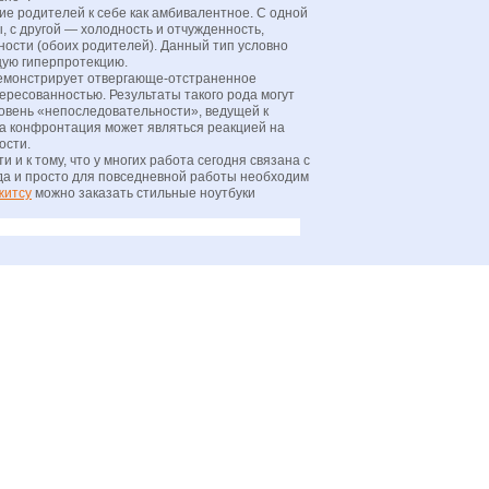
ие родителей к себе как амбивалентное. С одной
, с другой — холодность и отчужденность,
ости (обоих родителей). Данный тип условно
щую гиперпротекцию.
 демонстрирует отвергающе-отстраненное
ресованностью. Результаты такого рода могут
ровень «непоследовательности», ведущей к
та конфронтация может являться реакцией на
ости.
и к тому, что у многих работа сегодня связана с
 да и просто для повседневной работы необходим
житсу
можно заказать стильные ноутбуки