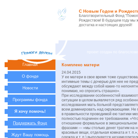
С Новым Годом и Рождест
Благотворительный Фонд "Помоги
Рождеством! В будущем году мы 
достатка и настоящих друзей!
проект создан по благосло
Главная
Комплекс матери
24.04.2015
О фонде
У ее матери в свое время тоже существова
интимные темы с дочерью для нее не пред
обсуждают между собой какие-то непонятн
Новости
понимаю, но спросить страшно».
При исследовании особенностей взаимоот
Программы фонда
ситуации в целом выявляется ряд особенно
исследования мать больной представляетс
всем доминировать над окружающими. Не 
Я хочу помочь!
в правильности проводимой ею тактики ме
полностью подчинен ее требованиям. «Что я
Поддержать Фонд
отношение формальное в эмоциональном пл
фразами — «мы столько денег тратим на не
красивые вещи, отдельная комната и т. п.»
Ждут Вашу помощь
одежда и т. п.) выполняется незамедлител