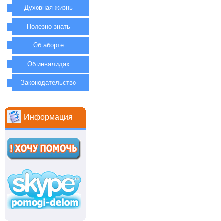
Духовная жизнь
Полезно знать
Об аборте
Об инвалидах
Законодательство
Информация