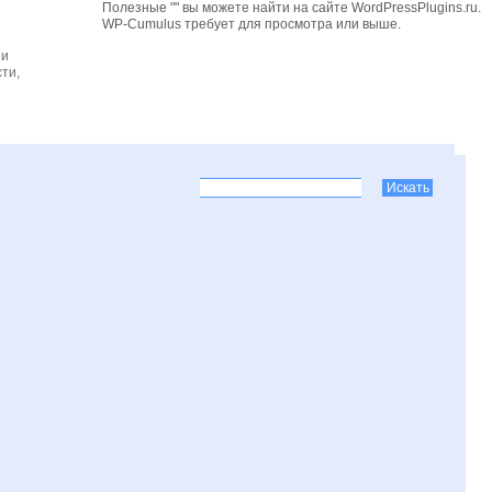
Полезные "" вы можете найти на сайте WordPressPlugins.ru.
WP-Cumulus требует для просмотра
или выше.
 и
ти,