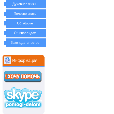
Духовная жизнь
Полезно знать
Об аборте
Об инвалидах
Законодательство
Информация