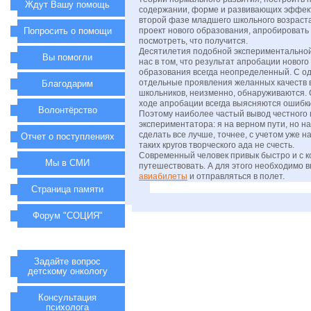
Ждут Вашу помощь
содержании, форме и развивающих эффек
второй фазе младшего школьного возраста
Попросить о помощи
проект нового образования, апробировать е
посмотреть, что получится.
Десятилетия подобной экспериментальной
Вы помогли
нас в том, что результат апробации нового
образования всегда неопределенный. С о
отдельные проявления желанных качеств 
Благодарим
школьников, неизменно, обнаруживаются. С
ходе апробации всегда выясняются ошибки
Волонтёрство
Поэтому наиболее частый вывод честного 
экспериментатора: я на верном пути, но н
сделать все лучше, точнее, с учетом уже 
Отчет о поступлениях
таких кругов творческого ада не счесть.
Современный человек привык быстро и с 
Мы в СМИ
путешествовать. А для этого необходимо в
авиабилеты
и отправляться в полет.
Страница памяти
Форум "СОЦИЯ"
Задайте вопрос
детскому онкологу
Консультация
психолога