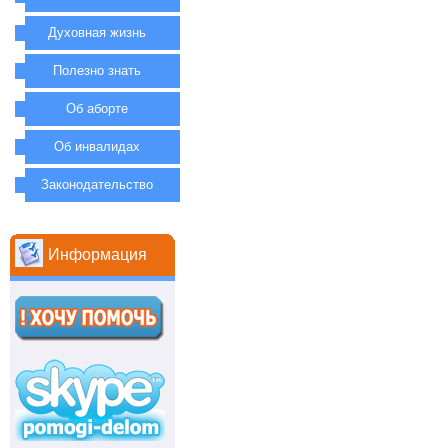
Духовная жизнь
Полезно знать
Об аборте
Об инвалидах
Законодательство
Информация