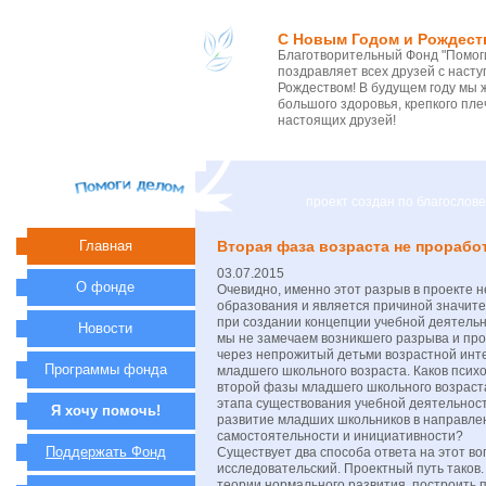
С Новым Годом и Рождест
Благотворительный Фонд "Помоги
поздравляет всех друзей с нас
Рождеством! В будущем году мы 
большого здоровья, крепкого пле
настоящих друзей!
проект создан по благосло
Главная
Вторая фаза возраста не прорабо
03.07.2015
О фонде
Очевидно, именно этот разрыв в проекте 
образования и является причиной значит
при создании концепции учебной деятельн
Новости
мы не замечаем возникшего разрыва и пр
через непрожитый детьми возрастной инте
Программы фонда
младшего школьного возраста. Каков псих
второй фазы младшего школьного возрас
этапа существования учебной деятельност
Я хочу помочь!
развитие младших школьников в направле
самостоятельности и инициативности?
Поддержать Фонд
Существует два способа ответа на этот во
исследовательский. Проектный путь таков
теории нормального развития, построить