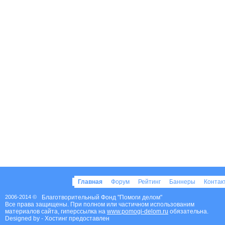
Главная
Форум
Рейтинг
Баннеры
Конта
2006-2014 ©
Благотворительный Фонд "Помоги делом"
Все права защищены. При полном или частичном использованим
материалов сайта, гиперссылка на
www.pomogi-delom.ru
обязательна.
Designed by
- Хостинг предоставлен