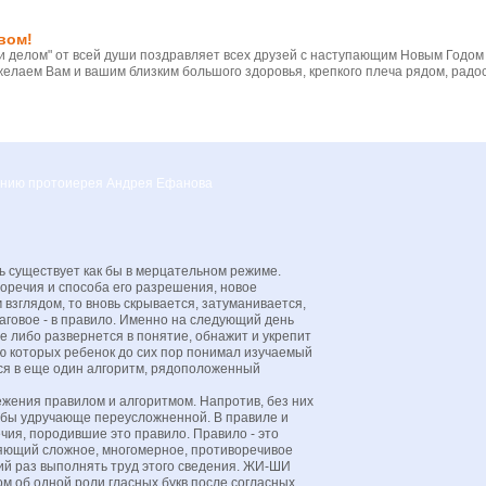
вом!
 делом" от всей души поздравляет всех друзей с наступающим Новым Годом
желаем Вам и вашим близким большого здоровья, крепкого плеча рядом, радос
вению протоиерея Андрея Ефанова
 существует как бы в мерцательном режиме.
оречия и способа его разрешения, новое
взглядом, то вновь скрывается, затуманивается,
говое - в правило. Именно на следующий день
е либо развернется в понятие, обнажит и укрепит
ью которых ребенок до сих пор понимал изучаемый
тся в еще один алгоритм, рядоположенный
ежения правилом и алгоритмом. Напротив, без них
 бы удручающе переусложненной. В правиле и
чия, породившие это правило. Правило - это
яющий сложное, многомерное, противоречивое
кий раз выполнять труд этого сведения. ЖИ-ШИ
м об одной роли гласных букв после согласных,