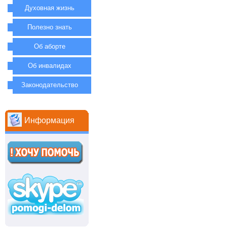
Духовная жизнь
Полезно знать
Об аборте
Об инвалидах
Законодательство
Информация