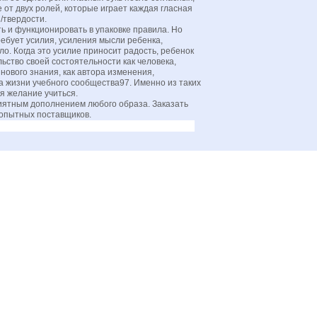
 от двух ролей, которые играет каждая гласная
/твердости.
 и функционировать в упаковке правила. Но
ебует усилия, усиления мысли ребенка,
о. Когда это усилие приносит радость, ребенок
ство своей состоятельности как человека,
нового знания, как автора изменения,
а жизни учебного сообщества97. Именно из таких
я желание учиться.
иятным дополнением любого образа. Заказать
 опытных поставщиков.