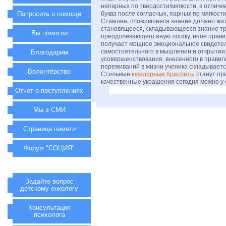
непарных по твердости/мягкости, в отличие
Попросить о помощи
буква после согласных, парных по мягкости
Ставшее, сложившееся знание должно жить
становящееся, складывающееся знание тр
Вы помогли
преодолевающего иную логику, иное правил
получает мощное эмоциональное свидетель
самостоятельного в мышлении и открытии 
Благодарим
усовершенствования, внесенного в правил
переживаний в жизни ученика складываетс
Волонтёрство
Стильные
ювелирные браслеты
станут пр
качественные украшения сегодня можно у
Отчет о поступлениях
Мы в СМИ
Страница памяти
Форум "СОЦИЯ"
Задайте вопрос
детскому онкологу
Консультация
психолога