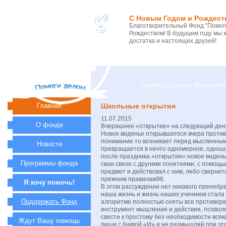
С Новым Годом и Рождест
Благотворительный Фонд "Помоги
Рождеством! В будущем году мы 
достатка и настоящих друзей!
проект создан по благосло
Главная
Школьные открытия
11.07.2015
О фонде
Вчерашнее «открытие» на следующий день
Новое виденье открывшегося вчера против
понимание то возникает перед мысленным 
Новости
превращается в нечто одномерное, одноша
после праздника «открытия» новое видень
Программы фонда
свои связи с другими понятиями, с помощ
предмет и действовал с ним, либо сверне
прежним правилам96.
Я хочу помочь!
В этом рассуждении нет никакого пренебр
наша жизнь и жизнь наших учеников стала
Поддержать Фонд
алгоритме полностью сняты все противоре
инструмент мышления и действия, позвол
свести к простому без необходимости вся
Ждут Вашу помощь
пиши с буквой «И» и не размышляй при это