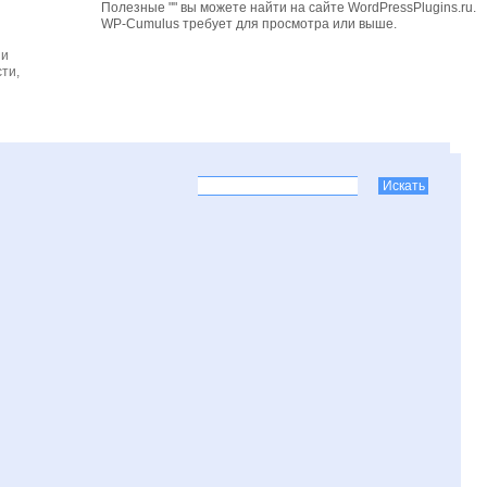
Полезные "" вы можете найти на сайте WordPressPlugins.ru.
WP-Cumulus требует для просмотра
или выше.
 и
ти,