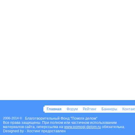
Главная
Форум
Рейтинг
Баннеры
Конта
2006-2014 ©
Благотворительный Фонд "Помоги делом"
Все права защищены. При полном или частичном использованим
материалов сайта, гиперссылка на
www.pomogi-delom.ru
обязательна.
Designed by
- Хостинг предоставлен