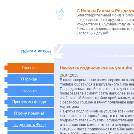
С Новым Годом и Рождест
Благотворительный Фонд "Помоги
поздравляет всех друзей с нас
Рождеством! В будущем году мы 
большого здоровья, крепкого пле
настоящих друзей!
проект создан по благосло
Главная
Накрутка подписчиков на youtube
26.07.2015
О фонде
В наше современное время сервис по вык
Youtube обратился в виртуального типа 
Посредством этого бесплатного видео хос
Новости
пользователей смогут стать наиболее зна
свой личный бизнес крайне прибыльным, п
Программы фонда
с сервисом Youtube и вяжут появление вир
маркетинга.
Накрутка подписчиков на youtube возникае
Я хочу помочь!
хитростного на первый взор, и в тоже сам
мудреного этапа – съемки, осуществления
Поддержать Фонд
и вылаживания самого готового видеороли
ситуации масса подписчиков и крайне рег
будут 100% гарантированы. Поэтому то, и