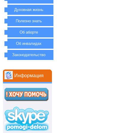
Духовная жизнь
Полезно знать
Об аборте
Об инвалидах
Законодательство
Информация