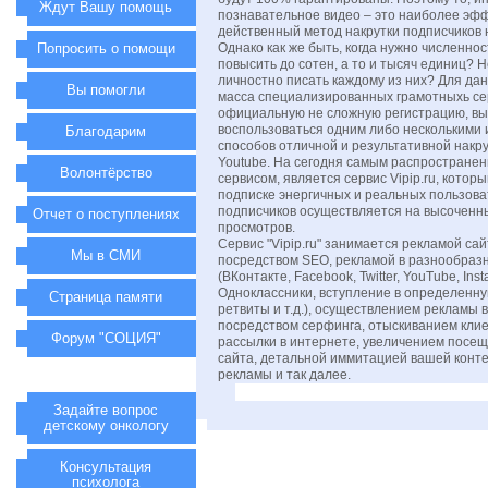
Ждут Вашу помощь
познавательное видео – это наиболее эф
действенный метод накрутки подписчиков н
Попросить о помощи
Однако как же быть, когда нужно численно
повысить до сотен, а то и тысяч единиц? 
личностно писать каждому из них? Для да
Вы помогли
масса специализированных грамотныхь сер
официальную не сложную регистрацию, вы
воспользоваться одним либо несколькими
Благодарим
способов отличной и результативной накру
Youtube. На сегодня самым распростране
Волонтёрство
сервисом, является сервис Vipip.ru, котор
подписке энергичных и реальных пользова
подписчиков осуществляется на высоченн
Отчет о поступлениях
просмотров.
Сервис "Vipip.ru" занимается рекламой сай
Мы в СМИ
посредством SEO, рекламой в разнообразн
(ВКонтакте, Facebook, Twitter, YouTube, Ins
Одноклассники, вступление в определенную
Страница памяти
ретвиты и т.д.), осуществлением рекламы 
посредством серфинга, отыскиванием кли
Форум "СОЦИЯ"
рассылки в интернете, увеличением посе
сайта, детальной иммитацией вашей конте
рекламы и так далее.
Задайте вопрос
детскому онкологу
Консультация
психолога