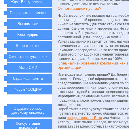
Ждут Вашу помощь
нюансы, даже самые незначительные.
От чего зависит успех?
Попросить о помощи
Чтобы мероприятие прошло на ура, необ
организационный процесс наладить таким
Вы помогли
ничего не упустить. Для этого стоит соста
должны быть четкими и уверенными. Не су
нервничать. Все усилия направить на дос
Благодарим
поставленной цели - праздника мечты.
Успех задуманного зависит от того, наскол
Волонтёрство
гармонично и слажено, от отсутствия нед
накладок непосредственно во время пров
И для этого понадобится сконцентрировать
Отчет о поступлениях
выложиться даже больше чем на 100%.
Специализированная компания как в
организации
Мы в СМИ
Или может все намного проще? Да, более 
Страница памяти
имеется. Речь идет об обращении в агентс
предоставляющие населению услуги по пр
рода мероприятий. Как правило, они не р
Форум "СОЦИЯ"
оказания: в одной компании предлагают п
мероприятия, рекламные акции, частные т
праздники, а также помочь с организацие
командировок.
Задайте вопрос
Порой также в сферу услуг входит работа 
детскому онкологу
поэтому в агентство можно обращаться, е
мини
концерт певицы Елки
или Нюши на св
к слову, нынче модно. Правда, не все могу
Консультация
выписать звездных гостей, так как гонорар
психолога