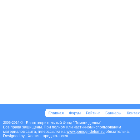
Главная
Форум
Рейтинг
Баннеры
Конта
2006-2014 ©
Благотворительный Фонд "Помоги делом"
Все права защищены. При полном или частичном использованим
материалов сайта, гиперссылка на
www.pomogi-delom.ru
обязательна.
Designed by
- Хостинг предоставлен