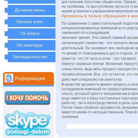
доступными простому обывателю. Однако, 
не проблема, то выступление артиста стан
Духовная жизнь
ярким штрихом и украшением мероприяти
Аргументы в пользу обращения в аге
Полезно знать
По сравнению с самостоятельной подготов
специализированных компаний есть ряд п
заключаются в следующем:
Об аборте
экономят время. Это самый главный аргуме
организация торжества - это процесс весь
Об инвалидах
длительный. Он занимает все свободное вр
то время от повседневных дел и отдыха. И 
Законодательство
кажется, что 24 часа в сутки - это так мало;
берегут нервные клетки. Волнение присутс
очень низок, ведь весь процесс находится 
профессионалов. Все, что остается, это с
Информация
действия специалистов агентства.
В качестве аргумента можно назвать и нал
сотрудников компаний по предоставлению
опыта, который просто неоценим как в про
(еще имеется и база постоянных партнеро
работе), так и непосредственно в день пр
После таких убойных аргументов, возраже
кажется каким-то несущественным. Порой 
значения.