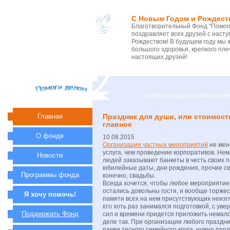
С Новым Годом и Рождест
Благотворительный Фонд "Помоги
поздравляет всех друзей с нас
Рождеством! В будущем году мы 
большого здоровья, крепкого пле
настоящих друзей!
проект создан по благосло
Главная
Праздник для души, или стоимост
главное
О фонде
10.08.2015
Организация частных мероприятий
не мен
услуга, чем проведение корпоративов. Не
Новости
людей заказывают банкеты в честь своих п
юбилейные даты, дни рождения, прочие с
Программы фонда
конечно, свадьбы.
Всегда хочется, чтобы любое мероприятие
остались довольны гости, и вообще торжес
Я хочу помочь!
памяти всех на нем присутствующих неизгл
кто хоть раз занимался подготовкой, с уве
Поддержать Фонд
сил и времени придется приложить немало
деле так. При организации любого праздни
рамки тесного семейного круга, нужно про