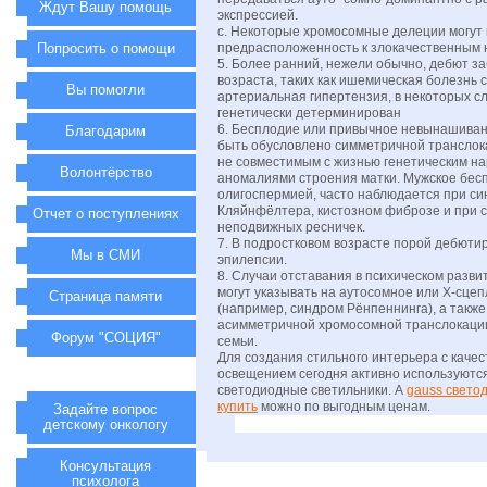
Ждут Вашу помощь
экспрессией.
c. Некоторые хромосомные делеции могут
Попросить о помощи
предрасположенность к злокачественным 
5. Более ранний, нежели обычно, дебют з
возраста, таких как ишемическая болезнь 
Вы помогли
артериальная гипертензия, в некоторых с
генетически детерминирован
6. Бесплодие или привычное невынашива
Благодарим
быть обусловлено симметричной транслок
не совместимым с жизнью генетическим на
Волонтёрство
аномалиями строения матки. Мужское бесп
олигоспермией, часто наблюдается при с
Кляйнфёлтера, кистозном фиброзе и при 
Отчет о поступлениях
неподвижных ресничек.
7. В подростковом возрасте порой дебюти
Мы в СМИ
эпилепсии.
8. Случаи отставания в психическом разви
могут указывать на аутосомное или Х-сце
Страница памяти
(например, синдром Рёнпеннинга), а также
асимметричной хромосомной транслокаци
Форум "СОЦИЯ"
семьи.
Для создания стильного интерьера с каче
освещением сегодня активно используютс
светодиодные светильники. А
gauss свето
купить
можно по выгодным ценам.
Задайте вопрос
детскому онкологу
Консультация
психолога