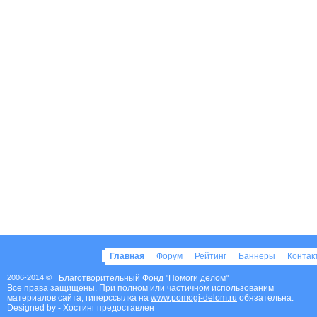
Главная
Форум
Рейтинг
Баннеры
Конта
2006-2014 ©
Благотворительный Фонд "Помоги делом"
Все права защищены. При полном или частичном использованим
материалов сайта, гиперссылка на
www.pomogi-delom.ru
обязательна.
Designed by
- Хостинг предоставлен