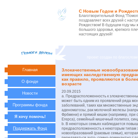
С Новым Годом и Рождест
Благотворительный Фонд "Помоги
поздравляет всех друзей с нас
Рождеством! В будущем году мы 
большого здоровья, крепкого пле
настоящих друзей!
проект создан по благосло
Главная
Злокачественные новообразовани
имеющих наследственную предра
как правило, проявляются в боле
О фонде
возрасте
20.09.2015
Новости
a. Предрасположенность к злокачественн
может быть одним из проявлений ряда мо
Программы фонда
заболеваний, таких как множественные э
аденоматозы, рак молочной железы (напр
Фрбмени) и прямой кишки (например, при 
Я хочу помочь!
Егерса), семейный кишечный полипоз, син
b. В некоторых семьях наблюдается повы
Поддержать Фонд
предрасположенность к некоторым типам 
новообразований (раковые семьи), котора
передаваться ауто- сомно-доминантно с р