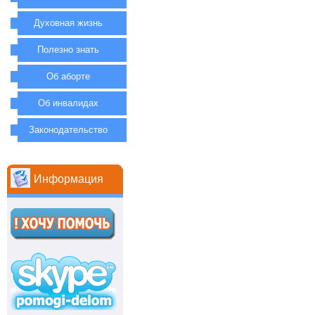
Духовная жизнь
Полезно знать
Об аборте
Об инвалидах
Законодательство
Информация