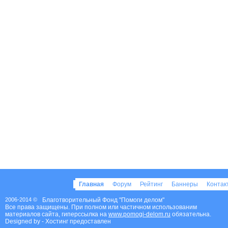
Главная
Форум
Рейтинг
Баннеры
Конта
2006-2014 ©
Благотворительный Фонд "Помоги делом"
Все права защищены. При полном или частичном использованим
материалов сайта, гиперссылка на
www.pomogi-delom.ru
обязательна.
Designed by
- Хостинг предоставлен