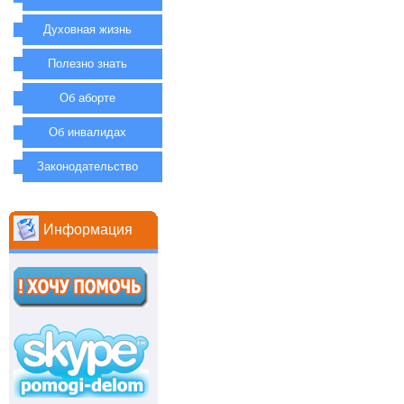
Духовная жизнь
Полезно знать
Об аборте
Об инвалидах
Законодательство
Информация