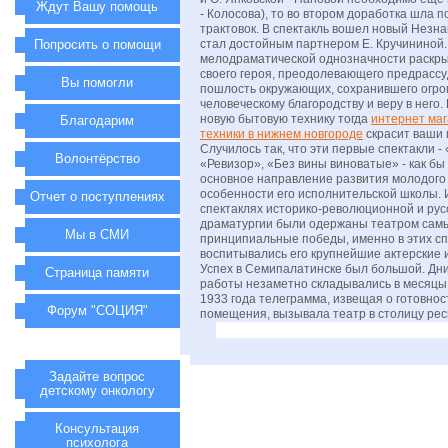
Ждут Вашу помощь
- Колосова), то во втором доработка шла п
трактовок. В спектакль вошел новый Незна
Попросить о помощи
стал достойным партнером Е. Кручининой.
мелодраматической однозначности раскры
своего героя, преодолевающего предрассу
Вы помогли
пошлость окружающих, сохранившего огро
человеческому благородству и веру в него.
новую бытовую технику тогда
интернет ма
Благодарим
техники в нижнем новгороде
скрасит ваши 
Случилось так, что эти первые спектакли 
Волонтёрство
«Ревизор», «Без вины виноватые» - как б
основное направление развития молодого
особенности его исполнительской школы.
Отчет о поступлениях
спектаклях историко-революционной и рус
драматургии были одержаны театром сам
Мы в СМИ
принципиальные победы, именно в этих сп
воспитывались его крупнейшие актерские 
Успех в Семипалатинске был большой. Дн
Страница памяти
работы незаметно складывались в месяцы,
1933 года телеграмма, извещая о готовнос
Форум "СОЦИЯ"
помещения, вызывала театр в столицу рес
Задайте вопрос
детскому онкологу
Консультация
психолога