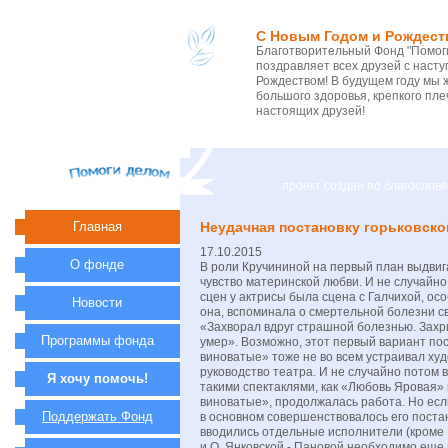
С Новым Годом и Рождест
Благотворительный Фонд "Помоги
поздравляет всех друзей с нас
Рождеством! В будущем году мы 
большого здоровья, крепкого пле
настоящих друзей!
проект создан по благосло
Главная
Неудачная постановку горьковско
17.10.2015
О фонде
В роли Кручининой на первый план выдвиг
чувство материнской любви. И не случайно
сцен у актрисы была сцена с Галчихой, осо
Новости
она, вспоминала о смертельной болезни с
«Захворал вдруг страшной болезнью. Захр
Программы фонда
умер». Возможно, этот первый вариант по
виноватые» тоже не во всем устраивал ху
руководство театра. И не случайно потом 
Я хочу помочь!
такими спектаклями, как «Любовь Яровая»
виноватые», продолжалась работа. Но есл
Поддержать Фонд
в основном совершенствовалось его пост
вводились отдельные исполнители (кроме 
и О. Янковской - Пановой необходимо еще 