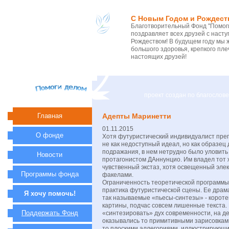
С Новым Годом и Рождест
Благотворительный Фонд "Помоги
поздравляет всех друзей с нас
Рождеством! В будущем году мы 
большого здоровья, крепкого пле
настоящих друзей!
проект создан по благосло
Главная
Адепты Маринетти
01.11.2015
О фонде
Хотя футуристический индивидуалист пре
не как недоступный идеал, но как образец
подражания, в нем нетрудно было уловить 
Новости
протагонистом ДАннунцио. Им владел тот
чувственный экстаз, хотя освещенный элек
Программы фонда
факелами.
Ограниченность теоретической программы
практика футуристической сцены. Ее драм
Я хочу помочь!
так называемые «пьесы-синтезы» - короте
картины, подчас совсем лишенные текста
Поддержать Фонд
«синтезировать» дух современности, на де
оказывались то примитивными зарисовкам
то плоскими аллегориями, иллюстрирующ