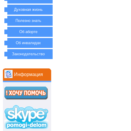
Духовная жизнь
Полезно знать
Об аборте
Об инвалидах
Законодательство
Информация