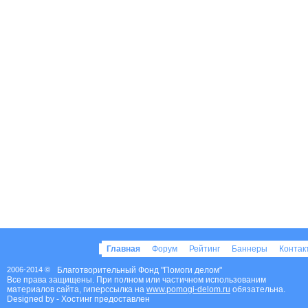
Главная
Форум
Рейтинг
Баннеры
Конта
2006-2014 ©
Благотворительный Фонд "Помоги делом"
Все права защищены. При полном или частичном использованим
материалов сайта, гиперссылка на
www.pomogi-delom.ru
обязательна.
Designed by
- Хостинг предоставлен