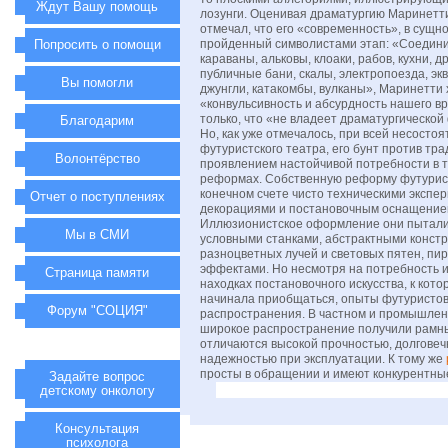
Ждут Вашу помощь
лозунги. Оценивая драматургию Маринетти,
отмечал, что его «современность», в сущно
Попросить о помощи
пройденный символистами этап: «Соедини
караваны, альковы, клоаки, рабов, кухни, д
публичные бани, скалы, электропоезда, э
Вы помогли
джунгли, катакомбы, вулканы», Маринетти 
«конвульсивность и абсурдность нашего в
только, что «не владеет драматургической
Благодарим
Но, как уже отмечалось, при всей несосто
футуристского театра, его бунт против тр
Волонтёрство
проявлением настойчивой потребности в 
реформах. Собственную реформу футурис
конечном счете чисто техническими экспе
Отчет о поступлениях
декорациями и постановочным оснащение
Иллюзионистское оформление они пытали
Мы в СМИ
условными станками, абстрактными конст
разноцветных лучей и световых пятен, пи
эффектами. Но несмотря на потребность и
Страница памяти
находках постановочного искусства, к кот
начинала приобщаться, опыты футуристов
Форум "СОЦИЯ"
распространения. В частном и промышлен
широкое распространение получили рамны
отличаются высокой прочностью, долговеч
надежностью при эксплуатации. К тому же
просты в обращении и имеют конкурентны
Задайте вопрос
детскому онкологу
Консультация
психолога