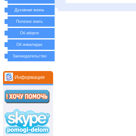
Духовная жизнь
Полезно знать
Об аборте
Об инвалидах
Законодательство
Информация