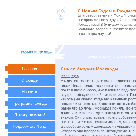
С Новым Годом и Рождест
Благотворительный Фонд "Помоги
поздравляет всех друзей с нас
Рождеством! В будущем году мы 
большого здоровья, крепкого пле
настоящих друзей!
проект создан по благосло
Главная
Смысл безумия Москарды
22.11.2015
О фонде
Увидел он только то, что уже неоднократн
герои Пиранделло,- человек и все его ок
постоянного образа, ибо внешняя видимост
Новости
внутренней сути вещей никто не знает. Ге
как отец не любил, когда его называли рос
Программы фонда
предпочитал зваться банкиром, хотя до ба
равно что до луны. Москарда понял, что е
должники, и по-своему справедливо, хотя о
Я хочу помочь!
знаком. Он почувствовал, что его собствен
назвавшая его настоящим именем, живет ф
Поддержать Фонд
а с воображаемым Джендже, «глупышкой, н
которого она превратила Витанджело. И о
собственного существования. А однажды,