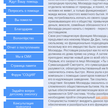
Ждут Вашу помощь
загородную прогулку, Москарда ощутил еще
отделила человека от природы, и понял, ч
Попросить о помощи
человек не живет, а только функционирует
жажда жизни, простого животного бытия. 
ему, потребовалось изгнать из своего суще
Вы помогли
приковывающее его к обществу: привычную
деньги, векселя, семейные обязанности и 
Москарда решил начать с первого - перест
Благодарим
ростовщиком.
Свою ростовщическую функцию Москарда д
Волонтёрство
предъявил иск некоему Марко Ди Дио, типу
скользкому, но функционально подходящем
поскольку все его имущество было заложен
Отчет о поступлениях
Москарды. Ростовщик разыграл как по нот
должника из дома прямо на улицу. А зате
Мы в СМИ
преподнес жертве новый дом со всей обста
Первым, кто заорал в лицо Москарде: «Ты
Сумасшедший! Смотрите, это сумасшедший
Страница памяти
разумеется, облагодетельствованный им М
закончилось очень быстро. Жена ушла к ро
Форум "СОЦИЯ"
компаньон с помощью санитаров повязал 
его в надлежащее заведение. Так сошлись
следствия: безумие Москарды оказалось с
сломленного общественным бытием. На л
целью обеспечения автоматизации всех ег
Задайте вопрос
применяется SAP-система. Чтобы разобрат
детскому онкологу
необходимо пройти специальный
sap onlin
Специалисты помогут внедрить данное п
Консультация
обеспечение и разобраться в его функцио
психолога