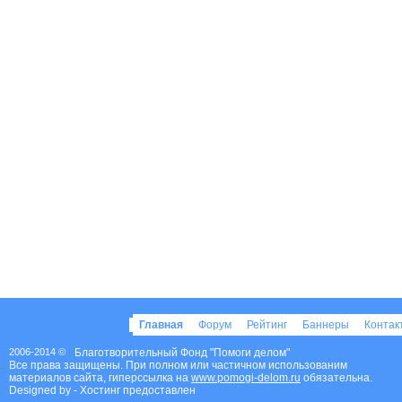
Главная
Форум
Рейтинг
Баннеры
Конта
2006-2014 ©
Благотворительный Фонд "Помоги делом"
Все права защищены. При полном или частичном использованим
материалов сайта, гиперссылка на
www.pomogi-delom.ru
обязательна.
Designed by
- Хостинг предоставлен