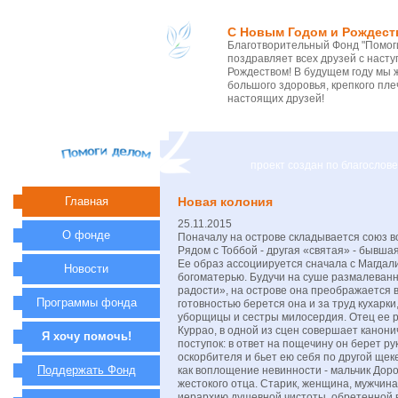
С Новым Годом и Рождест
Благотворительный Фонд "Помоги
поздравляет всех друзей с нас
Рождеством! В будущем году мы 
большого здоровья, крепкого пле
настоящих друзей!
проект создан по благосло
Главная
Новая колония
25.11.2015
О фонде
Поначалу на острове складывается союз 
Рядом с Тоббой - другая «святая» - бывша
Ее образ ассоциируется сначала с Магдали
Новости
богоматерью. Будучи на суше размалеван
радости», на острове она преображается 
Программы фонда
готовностью берется она и за труд кухарки,
уборщицы и сестры милосердия. Отец ее 
Куррао, в одной из сцен совершает канони
Я хочу помочь!
поступок: в ответ на пощечину он берет ру
оскорбителя и бьет ею себя по другой щек
Поддержать Фонд
как воплощение невинности - мальчик Дор
жестокого отца. Старик, женщина, мужчин
иерархию душевной чистоты, обретенной в