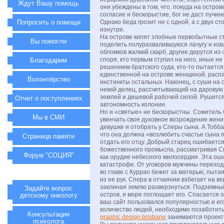
Ждут Вашу помощь
они убеждены в том, что, покуда на остро
согласие и бескорыстие, бог не даст пучин
Попросить о помощи
Однако беда грозит не с одной, а с двух сто
изнутри.
На острове кипят злобные первобытные ст
Вы помогли
поделить полуразвалившуюся лачугу и из
обломков жалкий скарб, другие дерутся из-
споря, кто первым ступил на него, иные не
Благодарим
решением братского суда, кто-то пытается
единственной на острове женщиной, расп
Волонтёрство
инстинкты остальных. Наконец, с суши на 
некий делец, рассчитывающий на даровую
землей и дешевой рабочей силой. Рушитс
Отчет о поступлениях
автономность колонии.
Но и «святые» не бескорыстны. Сожитель
Мы в СМИ
увенчать свое духовное возрождение жени
девушке и отобрать у Сперы сына. А Тобб
что она должна «возлюбить счастье сына 
Страница памяти
отдать его отцу. Добрый старец ошибается
божественного промысла, рассматривая Спе
Форум "СОЦИЯ"
как орудие небесного милосердия. Эта оши
катастрофе. От уговоров мужчины переход
во главе с Куррао бежит за матерью, пыта
из ее рук. Спера в отчаянии взбегает на в
заклиная землю разверзнуться. Подземны
Задайте вопрос
остров, и море поглощает его. Спасается 
детскому онкологу
ваш сайт пользовался популярностью и е
количество людей, необходимо позаботитьс
Консультация
graphic design brisbane
занимаются проект
психолога