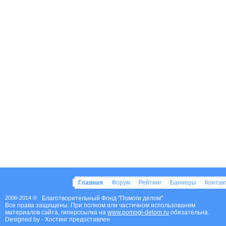
Главная
Форум
Рейтинг
Баннеры
Конта
2006-2014 ©
Благотворительный Фонд "Помоги делом"
Все права защищены. При полном или частичном использованим
материалов сайта, гиперссылка на
www.pomogi-delom.ru
обязательна.
Designed by
- Хостинг предоставлен