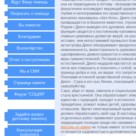
Ждут Вашу помощь
она не первозданна и потому - безнравств
фанатичнее исповедует верующий церковн
Попросить о помощи
глубже и непоправимее его нравственное 
внезапно оказавшись «без бога», Диего с
превращается в бешеное животное, глухое 
Вы помогли
Рядом с Диего выведен его духовник, монс
функция сводится к постоянному напомин
главных церковных догматов: веруй, не ра
Благодарим
истовее, чем непостижимей промысел бож
катастрофа Диего обнаруживает вредонос
Волонтёрство
нежизненность, внеисторичность церковно
одновременно демонстрируется и невозмо
веры гуманистической. Потеряв условную в
Отчет о поступлениях
естественной, Диего недаром хватается за
легче все сокрушить и покончить с собой, че
Мы в СМИ
граница добра и зла, не ведая, что запрет
Поисками истинной нравственной опоры з
Диего - Сара и его сын Лючио, спасающий 
Страница памяти
самоубийства.
Сара, уйдя от мужа, сменила и социальну
Форум "СОЦИЯ"
стала крестьянкой. Она обрабатывает земл
единстве с природой, находит и истинного
Аркадипане, рожает новых детей, здоровы
отпрысков. Звучит неисчерпаемый нравст
должен обрабатывать свой сад. В настоящ
Задайте вопрос
отделочных работ применяют различные 
детскому онкологу
лидирующие позиции среди них занимает к
фасады из камня
не только имеют эстетиче
Консультация
отличаются надежностью и долговечность
психолога