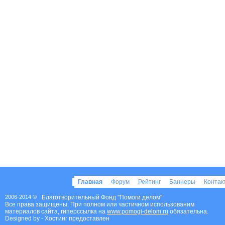
Главная
Форум
Рейтинг
Баннеры
Конта
2006-2014 ©
Благотворительный Фонд "Помоги делом"
Все права защищены. При полном или частичном использованим
материалов сайта, гиперссылка на
www.pomogi-delom.ru
обязательна.
Designed by
- Хостинг предоставлен