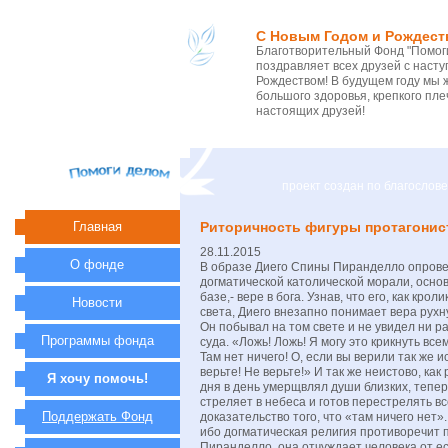
С Новым Годом и Рождест
Благотворительный Фонд "Помоги
поздравляет всех друзей с нас
Рождеством! В будущем году мы 
большого здоровья, крепкого пле
настоящих друзей!
проект создан по благосло
Главная
Риторичность фигуры протагонис
28.11.2015
О фонде
В образе Диего Спины Пиранделло опрове
догматической католической морали, осно
базе,- вере в бога. Узнав, что его, как крол
Новости
света, Диего внезапно понимает вера рухн
Он побывал на том свете и не увидел ни ра
Программы фонда
суда. «Ложь! Ложь! Я могу это крикнуть всем:
Там нет ничего! О, если вы верили так же ис
верьте! Не верьте!» И так же неистово, как 
Я хочу помочь!
дня в день умерщвлял души близких, теперь
стреляет в небеса и готов перестрелять в
Поддержать Фонд
доказательство того, что «там ничего нет».
ибо догматическая религия противоречит 
Пиранделло, она отчуждает человека от е