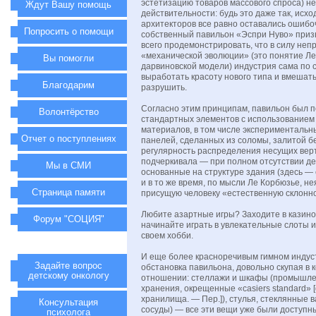
эстетизацию товаров массового спроса) н
Ждут Вашу помощь
действительности: будь это даже так, исх
архитекторов все равно оставались ошибо
Попросить о помощи
собственный павильон «Эспри Нуво» приз
всего продемонстрировать, что в силу неп
«механической эволюции» (это понятие Ле
Вы помогли
дарвиновской модели) индустрия сама по 
выработать красоту нового типа и вмешать
Благодарим
разрушить.
Согласно этим принципам, павильон был п
Волонтёрство
стандартных элементов с использованием
материалов, в том числе экспериментальн
Отчет о поступлениях
панелей, сделанных из соломы, залитой б
регулярность распределения несущих вер
подчеркивала — при полном отсутствии д
Мы в СМИ
основанные на структуре здания (здесь — 
и в то же время, по мысли Ле Корбюзье, н
Страница памяти
присущую человеку «естественную склонно
Любите азартные игры? Заходите в казин
Форум "СОЦИЯ"
начинайте играть в увлекательные слоты 
своем хобби.
И еще более красноречивым гимном индус
Задайте вопрос
обстановка павильона, довольно скупая в
детскому онкологу
отношении: стеллажи и шкафы (промышл
хранения, окрещенные «casiers standard»
хранилища. — Пер.]), стулья, стеклянные
Консультация
сосуды) — все эти вещи уже были доступн
психолога