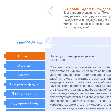
С Новым Годом и Рождест
Благотворительный Фонд "Помоги
поздравляет всех друзей с нас
Рождеством! В будущем году мы 
большого здоровья, крепкого пле
настоящих друзей!
проект создан по благосло
Главная
Новые условия производства
08.04.2020
О фонде
С начала Первой мировой войны Ле Корбю
архитекторов и дизайнеров за отказ прини
Новости
условия производства, продиктованные ма
вдвойне неуместным ввиду стремительной
индустриальных стран в ответ на требован
Программы фонда
случаях, когда использовались новые конс
это никак не отражалось на формальной с
почти всегда сводившейся к внешней маск
Я хочу помочь!
архитектурного каркаса в любом историчес
только заблагорассудится выбрать клиенту
Поддержать Фонд
Корбюзье, ар-деко стало триумфом этого 
что заявления дизайнеров (называвших с