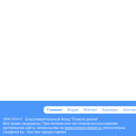
Главная
Форум
Рейтинг
Баннеры
Конта
2006-2014 ©
Благотворительный Фонд "Помоги делом"
Все права защищены. При полном или частичном использованим
материалов сайта, гиперссылка на
www.pomogi-delom.ru
обязательна.
Designed by
- Хостинг предоставлен