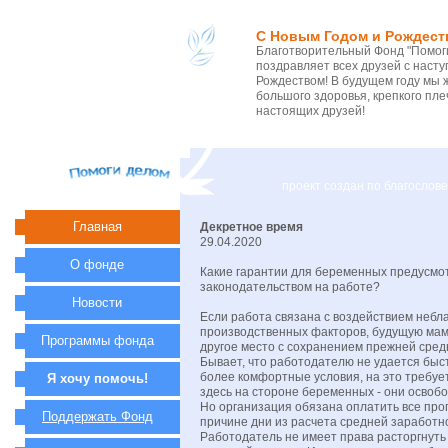
С Новым Годом и Рождест
Благотворительный Фонд "Помоги
поздравляет всех друзей с нас
Рождеством! В будущем году мы 
большого здоровья, крепкого пле
настоящих друзей!
проект создан по благосло
Главная
Декретное время
29.04.2020
О фонде
Какие гарантии для беременных предусмо
законодательством на работе?
Новости
Если работа связана с воздействием небл
производственных факторов, будущую мам
Программы фонда
другое место с сохранением прежней сред
Бывает, что работодателю не удается быс
более комфортные условия, на это требует
Я хочу помочь!
здесь на стороне беременных - они освоб
Но организация обязана оплатить все пр
Поддержать Фонд
причине дни из расчета средней заработн
Работодатель не имеет права расторгнуть