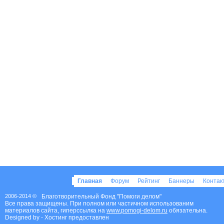
Главная
Форум
Рейтинг
Баннеры
Конта
2006-2014 ©
Благотворительный Фонд "Помоги делом"
Все права защищены. При полном или частичном использованим
материалов сайта, гиперссылка на
www.pomogi-delom.ru
обязательна.
Designed by
- Хостинг предоставлен