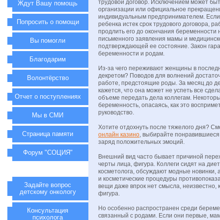
трудовой договор. Исключением может быт
Ждут Вашу помощь
организации или официальное прекращен
индивидуальным предпринимателем. Если
Попросить о помощи
ребенка истек срок трудового договора, р
продлить его до окончания беременности 
письменного заявления мамы и медицинско
Вы помогли
подтверждающей ее состояние. Закон гара
беременности и родам.
Благодарим
Из-за чего переживают женщины в послед
декретом? Поводов для волнений достаточ
Волонтёрство
работе, предстоящие роды. За месяц до д
кажется, что она может не успеть все сдела
Отчет о поступлениях
объеме передать дела коллегам. Некотор
беременность, опасаясь, как это воспримет
руководство.
Мы в СМИ
Хотите отдохнуть после тяжелого дня? С
Страница памяти
онлайн казино
, выбирайте понравившиеся
заряд положительных эмоций.
Форум "СОЦИЯ"
Внешний вид часто бывает причиной пер
черты лица, фигура. Коллеги сидят на дие
косметолога, обсуждают модные новинки,
и косметические процедуры противопоказ
Задайте вопрос
вещи даже впрок нет смысла, неизвестно, 
детскому онкологу
фигура.
Но особенно распространен среди береме
Консультация
связанный с родами. Если они первые, мам
психолога