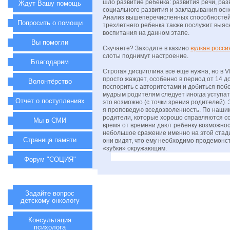
шло развитие ребенка: развития речи, ра
Ждут Вашу помощь
социального развития и закладывания осн
Анализ вышеперечисленных способностей
Попросить о помощи
трехлетнего ребенка также послужит выя
воспитания на данном этапе.
Вы помогли
Скучаете? Заходите в казино
вулкан росси
слоты поднимут настроение.
Благодарим
Строгая дисциплина все еще нужна, но в V
просто жаждет, особенно в период от 14 д
Волонтёрство
поспорить с авторитетами и добиться поб
мудрым родителям следует иногда уступать
Отчет о поступлениях
это возможно (с точки зрения родителей). 
я проповедую вседозволенность. По наши
родители, которые хорошо справляются со
Мы в СМИ
время от времени дают ребенку возможнос
небольшое сражение именно на этой стади
Страница памяти
они видят, что ему необходимо продемонс
«зубки» окружающим.
Форум "СОЦИЯ"
Задайте вопрос
детскому онкологу
Консультация
психолога