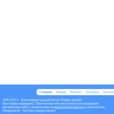
Главная
Форум
Рейтинг
Баннеры
Конта
2006-2014 ©
Благотворительный Фонд "Помоги делом"
Все права защищены. При полном или частичном использованим
материалов сайта, гиперссылка на
www.pomogi-delom.ru
обязательна.
Designed by
- Хостинг предоставлен