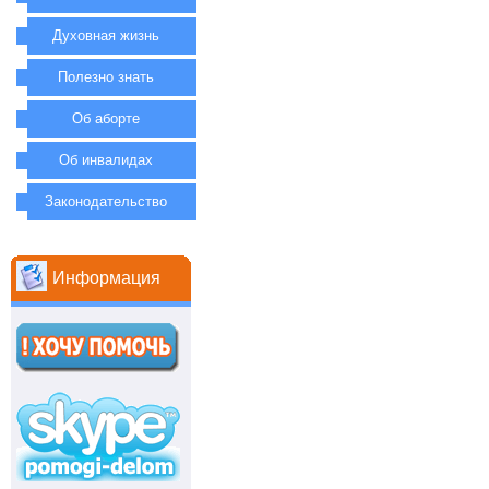
Духовная жизнь
Полезно знать
Об аборте
Об инвалидах
Законодательство
Информация