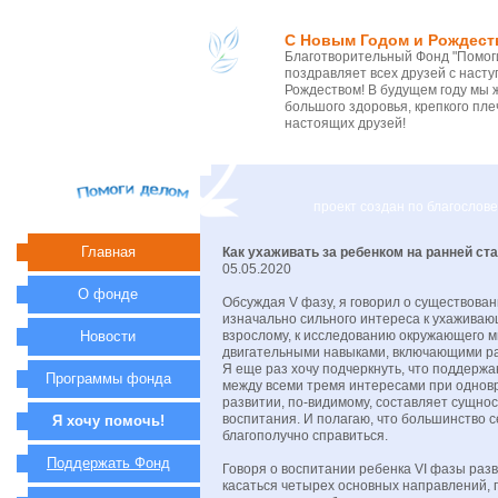
С Новым Годом и Рождест
Благотворительный Фонд "Помоги
поздравляет всех друзей с нас
Рождеством! В будущем году мы 
большого здоровья, крепкого пле
настоящих друзей!
проект создан по благосло
Главная
Как ухаживать за ребенком на ранней ст
05.05.2020
О фонде
Обсуждая V фазу, я говорил о существова
изначально сильного интереса к ухаживаю
Новости
взрослому, к исследованию окружающего м
двигательными навыками, включающими р
Я еще раз хочу подчеркнуть, что поддерж
Программы фонда
между всеми тремя интересами при однов
развитии, по-видимому, составляет сущно
воспитания. И полагаю, что большинство с
Я хочу помочь!
благополучно справиться.
Поддержать Фонд
Говоря о воспитании ребенка VI фазы разв
касаться четырех основных направлений, 