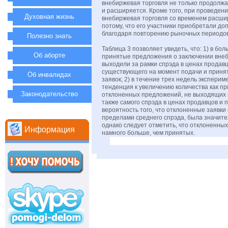
внебиржевая торговля не только продолжа
и расширяется. Кроме того, при проведен
Духовная жизнь
внебиржевая торговля со временем расши
потому, что его участники приобретали д
благодаря повторению рыночных периодов
Полезно знать
Таблица 3 позволяет увидеть, что: 1) в бо
Об аборте
принятые предложения о заключении внеб
выходили за рамки спрэда в ценах продавц
существующего на момент подачи и приня
Об инвалидах
заявок; 2) в течение трех недель экспери
тенденция к увеличению количества как пр
Законодательство
отклоненных предложений, не выходящих з
также самого спрэда в ценах продавцов и п
вероятность того, что отклоненные заявки
пределами среднего спрэда, была значит
однако следует отметить, что отклоненны
Информация
намного больше, чем принятых.