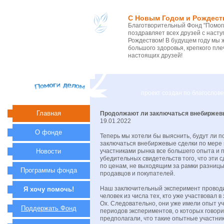
С Новым Годом и Рождест
Благотворительный Фонд "Помоги
поздравляет всех друзей с нас
Рождеством! В будущем году мы 
большого здоровья, крепкого пле
настоящих друзей!
проект создан по благосло
Главная
Продолжают ли заключаться внебиржев
19.01.2022
О фонде
Теперь мы хотели бы выяснить, будут ли 
заключаться внебиржевые сделки по мере
Новости
участниками рынка все большего опыта и 
убедительных свидетельств того, что эти 
по ценам, не выходящим за рамки разниц
Программы фонда
продавцов и покупателей.
Наш заключительный эксперимент проводи
Я хочу помочь!
человек из числа тех, кто уже участвовал в
Ох. Следовательно, они уже имели опыт уч
Поддержать Фонд
периодов экспериментов, о которых говор
предполагали, что такие опытные участник