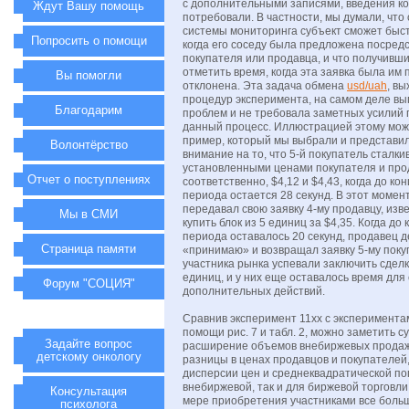
с дополнительными записями, введения ко
Ждут Вашу помощь
потребовали. В частности, мы думали, чт
системы мониторинга субъект сможет быст
Попросить о помощи
когда его соседу была предложена посред
покупателя или продавца, и что получивш
отметить время, когда эта заявка была им
Вы помогли
отклонена. Эта задача обмена
usd/uah
, в
процедур эксперимента, на самом деле вы
Благодарим
проблем и не требовала заметных усилий 
данный процесс. Иллюстрацией этому мож
пример, который мы выбрали и представил
Волонтёрство
внимание на то, что 5-й покупатель сталки
установленными ценами покупателя и про
Отчет о поступлениях
соответственно, $4,12 и $4,43, когда до кон
периода остается 28 секунд. В этот момен
передавал свою заявку 4-му продавцу, изв
Мы в СМИ
купить блок из 5 единиц за $4,35. Когда до 
периода оставалось 20 секунд, продавец д
Страница памяти
«принимаю» и возвращал заявку 5-му поку
участника рынка успевали заключить сделк
единиц, и у них еще оставалось время дл
Форум "СОЦИЯ"
дополнительных действий.
Сравнив эксперимент 11хх с экспериментам
помощи рис. 7 и табл. 2, можно заметить 
Задайте вопрос
расширение объемов внебиржевых продаж
детскому онкологу
разницы в ценах продавцов и покупателей,
дисперсии цен и среднеквадратической по
внебиржевой, так и для биржевой торговли
Консультация
мере приобретения участниками все боль
психолога