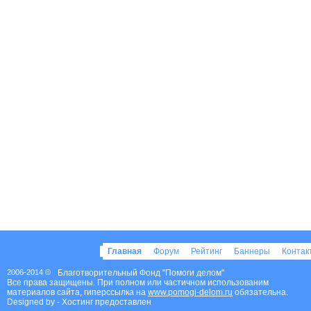
Главная
Форум
Рейтинг
Баннеры
Конта
2006-2014 ©
Благотворительный Фонд "Помоги делом"
Все права защищены. При полном или частичном использованим
материалов сайта, гиперссылка на
www.pomogi-delom.ru
обязательна.
Designed by
- Хостинг предоставлен