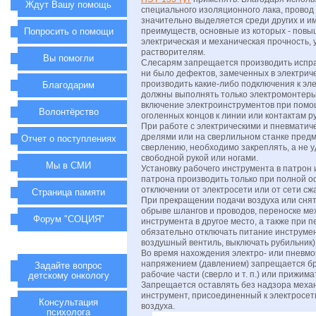
Ждут Вашу помощь
специального изоляционного лака, провод
значительно выделяется среди других и и
Попросить о помощи
преимуществ, основные из которых - пов
электрическая и механическая прочность, 
растворителям.
Вы помогли
Слесарям запрещается производить испра
ни было дефектов, замеченных в электриче
производить какие-либо подключения к эле
Благодарим
должны выполнять только электромонтеры
включение электроинструментов при пом
Волонтёрство
оголенных концов к линии или контактам р
При работе с электрическими и пневматич
дрелями или на сверлильном станке пред
Отчет о поступлениях
сверлению, необходимо закреплять, а не 
свободной рукой или ногами.
Мы в СМИ
Установку рабочего инструмента в патрон 
патрона производить только при полной ос
отключении от электросети или от сети сжа
Страница памяти
При прекращении подачи воздуха или сня
обрыве шлангов и проводов, переноске м
Форум "СОЦИЯ"
инструмента в другое место, а также при 
обязательно отключать питание инструме
воздушный вентиль, выключать рубильник)
Во время нахождения электро- или пневм
напряжением (давлением) запрещается бр
Задайте вопрос
рабочие части (сверло и т. п.) или прижима
детскому онкологу
Запрещается оставлять без надзора мех
инструмент, присоединенный к электросети
Консультация
воздуха.
психолога