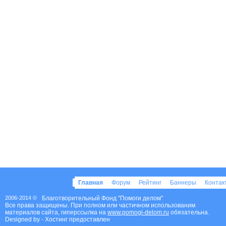
Главная
Форум
Рейтинг
Баннеры
Конта
2006-2014 ©
Благотворительный Фонд "Помоги делом"
Все права защищены. При полном или частичном использованим
материалов сайта, гиперссылка на
www.pomogi-delom.ru
обязательна.
Designed by
- Хостинг предоставлен