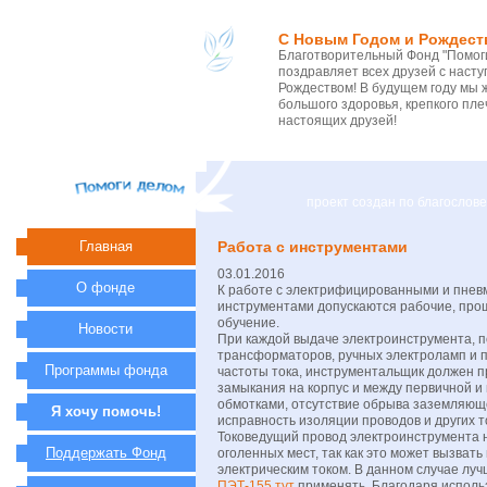
С Новым Годом и Рождест
Благотворительный Фонд "Помоги
поздравляет всех друзей с нас
Рождеством! В будущем году мы 
большого здоровья, крепкого пле
настоящих друзей!
проект создан по благосло
Главная
Работа с инструментами
03.01.2016
О фонде
К работе с электрифицированными и пнев
инструментами допускаются рабочие, пр
обучение.
Новости
При каждой выдаче электроинструмента,
трансформаторов, ручных электроламп и 
Программы фонда
частоты тока, инструментальщик должен п
замыкания на корпус и между первичной и
обмотками, отсутствие обрыва заземляющ
Я хочу помочь!
исправность изоляции проводов и других т
Токоведущий провод электроинструмента 
Поддержать Фонд
оголенных мест, так как это может вызват
электрическим током. В данном случае луч
ПЭТ-155 тут
применять. Благодаря испол