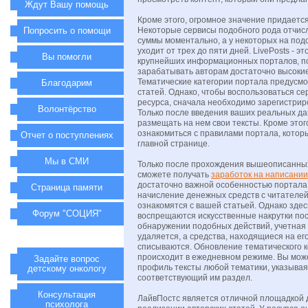
Ждут Вашу помощь
Кроме этого, огромное значение придается
Попросить о помощи
Некоторые сервисы подобного рода отчис
суммы моментально, а у некоторых на по
уходит от трех до пяти дней. LivePosts - э
Вы помогли
крупнейших информационных порталов, 
зарабатывать авторам достаточно высоки
Тематические категории портала предусм
Благодарим
статей. Однако, чтобы воспользоваться се
ресурса, сначала необходимо зарегистрир
Волонтёрство
Только после введения ваших реальных да
размещать на нем свои тексты. Кроме это
ознакомиться с правилами портала, котор
Отчет о поступлениях
главной странице.
Мы в СМИ
Только после прохождения вышеописанных
сможете получать
заработок на написании
достаточно важной особенностью портала
Страница памяти
начисление денежных средств с читателей
ознакомятся с вашей статьей. Однако здес
Форум "СОЦИЯ"
воспрещаются искусственные накрутки пос
обнаружении подобных действий, учетная 
удаляется, а средства, находящиеся на ег
списываются. Обновление тематического 
происходит в ежедневном режиме. Вы може
Задайте вопрос
профиль тексты любой тематики, указыва
детскому онкологу
соответствующий им раздел.
Консультация
ЛайвПостс является отличной площадкой 
психолога