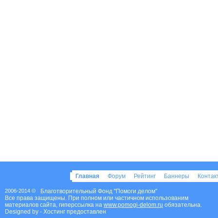
Главная
Форум
Рейтинг
Баннеры
Конта
2006-2014 ©
Благотворительный Фонд "Помоги делом"
Все права защищены. При полном или частичном использованим
материалов сайта, гиперссылка на
www.pomogi-delom.ru
обязательна.
Designed by
- Хостинг предоставлен