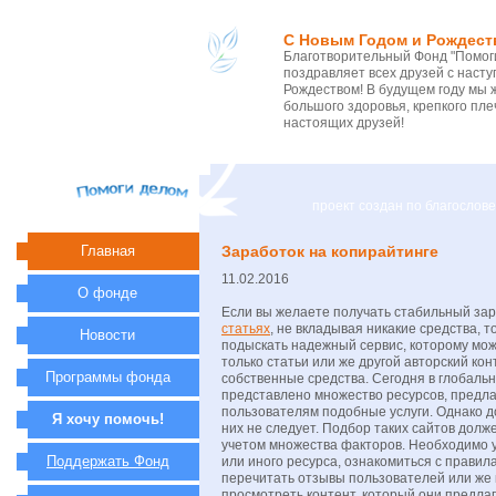
С Новым Годом и Рождест
Благотворительный Фонд "Помоги
поздравляет всех друзей с нас
Рождеством! В будущем году мы 
большого здоровья, крепкого пле
настоящих друзей!
проект создан по благосло
Главная
Заработок на копирайтинге
11.02.2016
О фонде
Если вы желаете получать стабильный за
статьях
, не вкладывая никакие средства, 
Новости
подыскать надежный сервис, которому мож
только статьи или же другой авторский кон
Программы фонда
собственные средства. Сегодня в глобальн
представлено множество ресурсов, предл
пользователям подобные услуги. Однако д
Я хочу помочь!
них не следует. Подбор таких сайтов долж
учетом множества факторов. Необходимо у
Поддержать Фонд
или иного ресурса, ознакомиться с правил
перечитать отзывы пользователей или же 
просмотреть контент, который они предла