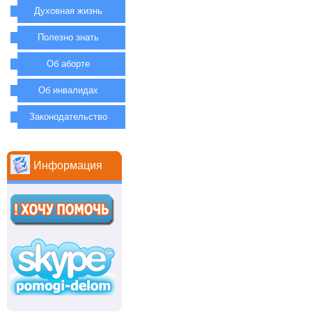
Духовная жизнь
Полезно знать
Об аборте
Об инвалидах
Законодательство
Информация