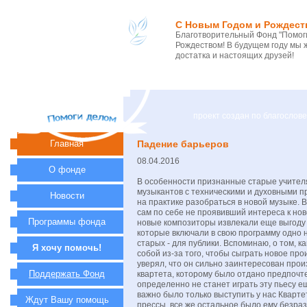
С Новым Годом и Рождест
Благотворительный Фонд "Помоги
Рождеством! В будущем году мы 
достатка и настоящих друзей!
проект создан по благосло
Главная
Падение барьеров
08.04.2016
О фонде
В особенности признанные старые учител
музыкантов с техническими и духовными п
Новости
на практике разобраться в новой музыке. 
сам по себе не проявивший интереса к нов
Программы фонда
новые композиторы извлекали еще выгоду 
которые включали в свою программу одно 
старых - для публики. Вспоминаю, о том, 
Я хочу помочь!
собой из-за того, чтобы сыграть новое пр
уверял, что он сильно заинтересован про
Поддержать Фонд
квартета, которому было отдано предпочте
определенно не станет играть эту пьесу ещ
важно было только выступить у нас Кварте
Ждут Вашу помощь
прессы, все же остальное было ему безраз