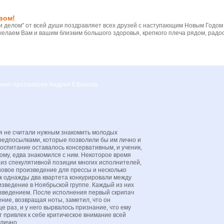
вом!
 делом" от всей души поздравляет всех друзей с наступающим Новым Годом
желаем Вам и вашим близким большого здоровья, крепкого плеча рядом, радос
вению протоиерея Андрея Ефанова
я не считали нужным знакомить молодых
редпосылками, которые позволили бы им лично и
Воспитание оставалось консервативным, и ученик,
ому, едва знакомился с ним. Некоторое время
из спекулятивной позиции многих исполнителей,
новое произведение для прессы и несколько
как однажды два квартета конкурировали между
оизведение в Ноябрьской группе. Каждый из них
изведением. После исполнения первый скрипач
ние, возвращая ноты, заметил, что он
е раз, и у него вырвалось признание, что ему
т привлек к себе критическое внимание всей
лично.