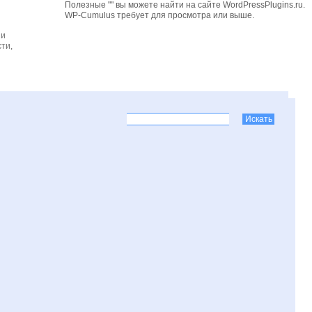
Полезные "" вы можете найти на сайте WordPressPlugins.ru.
WP-Cumulus требует для просмотра
или выше.
 и
ти,