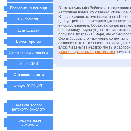
Попросить о помощи
В статье Адольфа Вейсмана, говорившего о
настоящее время, собственно, лишь Ноябр
В последующее время (примерно в 1927 год
Вы помогли
целеустремленно выступающих за новую м
ей сопротивление. Образовался целый ря
или «молодую музыку», а также местных г
Благодарим
получила, по крайней мере, несколько опор
Очень боевым это «движение сопротивлени
Волонтёрство
сознания ответственности. На этом движен
вложили деньги в недвижимость, а застро
участие в долевом строительстве
поможет 
Отчет о поступлениях
Мы в СМИ
Страница памяти
Форум "СОЦИЯ"
Задайте вопрос
детскому онкологу
Консультация
психолога