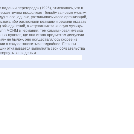
 падении перегородок (1925), отмечалось, что в
ьская группа продолжает борьбу за новую музыку.
у) снова, однако, увеличилось число организаций,
узыку, ибо распознали реакцию и решили оказать
д объединений, выступавших за «новую музыку»
рупп МОНМ в Германии; тем самым новая музыка
ных пунктов, где она стала предметом дискуссии.
я» не было», оно осуществлялось скорее из
ии я хочу остановиться подробнее. Если вы
йщик отказывается выполнять свои обязательства
вернуть ваши деньги.