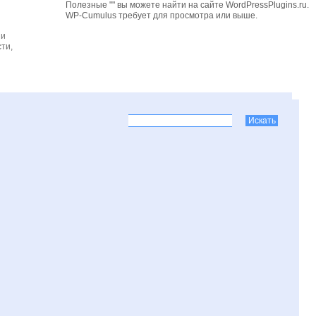
Полезные "" вы можете найти на сайте WordPressPlugins.ru.
WP-Cumulus требует для просмотра
или выше.
 и
ти,