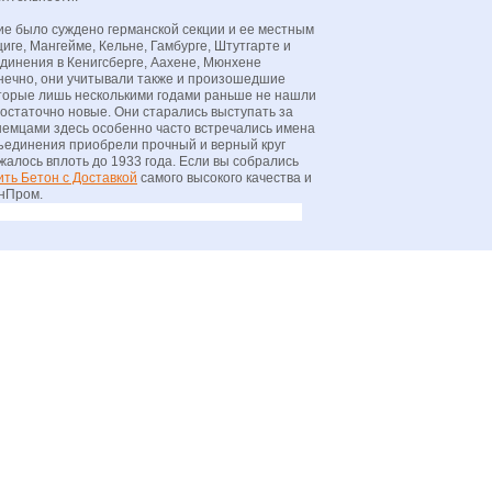
е было суждено германской секции и ее местным
иге, Мангейме, Кельне, Гамбурге, Штутгарте и
динения в Кенигсберге, Аахене, Мюнхене
нечно, они учитывали также и произошедшие
оторые лишь несколькими годами раньше не нашли
остаточно новые. Они старались выступать за
 немцами здесь особенно часто встречались имена
ъединения приобрели прочный и верный круг
жалось вплоть до 1933 года. Если вы собрались
ить Бетон с Доставкой
самого высокого качества и
онПром.