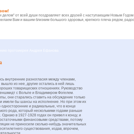
вом!
 делом" от всей души поздравляет всех друзей с наступающим Новым Годом
желаем Вам и вашим близким большого здоровья, крепкого плеча рядом, радос
вению протоиерея Андрея Ефанова
й
ись внутренние разногласия между членами,
вышло из нее, другие остались в ней лишь
хороших товарищеских отношениях. Руководство
кеншмидт с Вольпе и Владимиром Фогелем.
пы, они старались ставить на обсуждение только
ли имели бы шансы на исполнение. Но при этом их
 односторонние и радикальные, что в конце
акого рода, который несколькими годами раньше
 Однако в 1927-1928 годах он привел к концу, и
 достаточными финансовыми средствами, потому
ляции не приносили сколько-нибудь значительных
есятилетнего существования, издав, впрочем,
еятельности.