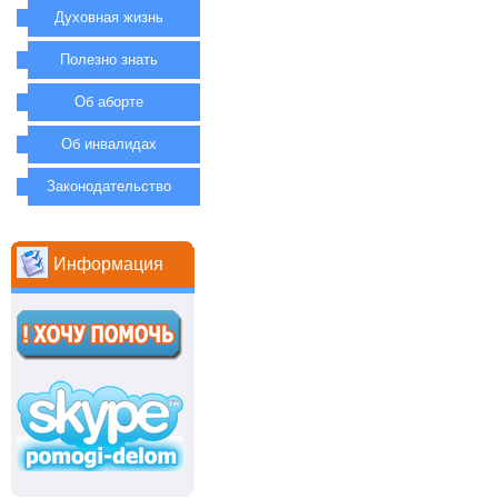
Духовная жизнь
Полезно знать
Об аборте
Об инвалидах
Законодательство
Информация