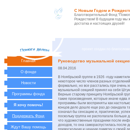
С Новым Годом и Рождест
Благотворительный Фонд "Помоги
Рождеством! В будущем году мы 
достатка и настоящих друзей!
проект создан по благосло
Главная
Руководство музыкальной секцие
08.04.2016
О фонде
В Ноябрьской группе в 1926 -году наметил
некоторое число членов разных отделений 
Новости
формально, но все расстались при очень 
музыкальной секцией принял на себя Шту
Программы фонда
Верные старому принципу Ноябрьской груп
такие произведения, которые иначе едва 
программы были восприняты как настолько
Я хочу помочь!
концов дело дошло еще раз до скандала т
означал бы сенсацию и, практически, успех.
Поддержать Фонд
поскольку группа не располагала больше
что художественные праздники после инф
доходов, то она самораспустилась после д
Ждут Вашу помощь
превосходную и ценную памятку о своей д