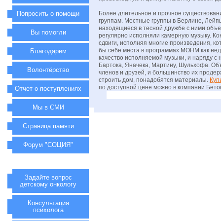
Попросить о помощи
Более длительное и прочное существовани
группам. Местные группы в Берлине, Лейпц
находящиеся в тесной дружбе с ними объе
Вы помогли
регулярно исполняли камерную музыку. Ко
сдвиги, исполняя многие произведения, к
бы себе места в программах МОНМ как нед
Благодарим
качество исполняемой музыки, и наряду с
Бартока, Яначека, Мартину, Шульхофа. Об
Волонтёрство
членов и друзей, и большинство их продер
строить дом, понадобятся материалы.
Куп
по доступной цене можно в компании Бет
Отчет о поступлениях
Мы в СМИ
Страница памяти
Форум "СОЦИЯ"
Задайте вопрос
детскому онкологу
Консультация
психолога