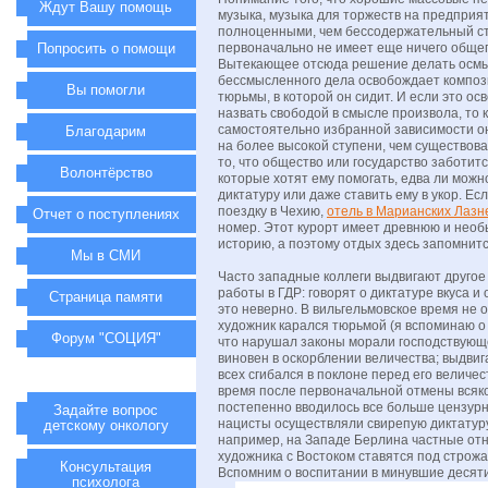
Ждут Вашу помощь
музыка, музыка для торжеств на предприя
полноценными, чем бессодержательный ст
Попросить о помощи
первоначально не имеет еще ничего общег
Вытекающее отсюда решение делать осм
бессмысленного дела освобождает композ
Вы помогли
тюрьмы, в которой он сидит. И если это о
назвать свободой в смысле произвола, то 
самостоятельно избранной зависимости о
Благодарим
на более высокой ступени, чем существов
то, что общество или государство заботитс
Волонтёрство
которые хотят ему помогать, едва ли можн
диктатуру или даже ставить ему в укор. Ес
поездку в Чехию,
отель в Марианских Лазн
Отчет о поступлениях
номер. Этот курорт имеет древнюю и необ
историю, а поэтому отдых здесь запомнитс
Мы в СМИ
Часто западные коллеги выдвигают другое
работы в ГДР: говорят о диктатуре вкуса и
Страница памяти
это неверно. В вильгельмовское время не
художник карался тюрьмой (я вспоминаю о
Форум "СОЦИЯ"
что нарушал законы морали господствующ
виновен в оскорблении величества; выдвига
всех сгибался в поклоне перед его величе
время после первоначальной отмены всяк
постепенно вводилось все больше цензурн
Задайте вопрос
нацисты осуществляли свирепую диктатуру,
детскому онкологу
например, на Западе Берлина частные от
художника с Востоком ставятся под строж
Консультация
Вспомним о воспитании в минувшие десят
психолога