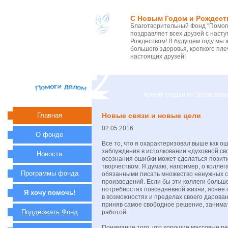
С Новым Годом и Рождест
Благотворительный Фонд "Помоги
поздравляет всех друзей с нас
Рождеством! В будущем году мы 
большого здоровья, крепкого пле
настоящих друзей!
проект создан по благосло
Главная
Новые связи и новые цели
02.05.2016
О фонде
Все то, что я охарактеризовал выше как о
заблуждения в истолковании «духовной св
Новости
осознания ошибки может сделаться пози
творчеством. Я думаю, например, о коллег
Программы фонда
обязанными писать множество ненужных 
произведений. Если бы эти коллеги больш
потребностях повседневной жизни, яснее 
Я хочу помочь!
в возможностях и пределах своего дарован
приняв самое свободное решение, занима
Поддержать Фонд
работой.
Понимание того, что хорошие массовые пе