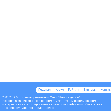
Главная
Форум
Рейтинг
Баннеры
Конта
2006-2014 ©
Благотворительный Фонд "Помоги делом"
Все права защищены. При полном или частичном использованим
материалов сайта, гиперссылка на
www.pomogi-delom.ru
обязательна.
Designed by
- Хостинг предоставлен