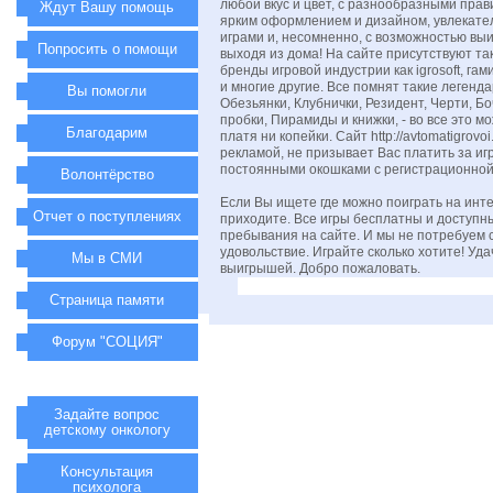
любой вкус и цвет, с разнообразными прав
Ждут Вашу помощь
ярким оформлением и дизайном, увлекат
играми и, несомненно, с возможностью выи
Попросить о помощи
выходя из дома! На сайте присутствуют та
бренды игровой индустрии как igrosoft, гам
и многие другие. Все помнят такие легенд
Вы помогли
Обезьянки, Клубнички, Резидент, Черти, Бо
пробки, Пирамиды и книжки, - во все это м
Благодарим
платя ни копейки. Сайт http://avtomatigrovo
рекламой, не призывает Вас платить за иг
постоянными окошками с регистрационно
Волонтёрство
Если Вы ищете где можно поиграть на инте
Отчет о поступлениях
приходите. Все игры бесплатны и доступны
пребывания на сайте. И мы не потребуем с
удовольствие. Играйте сколько хотите! Уд
Мы в СМИ
выигрышей. Добро пожаловать.
Страница памяти
Форум "СОЦИЯ"
Задайте вопрос
детскому онкологу
Консультация
психолога