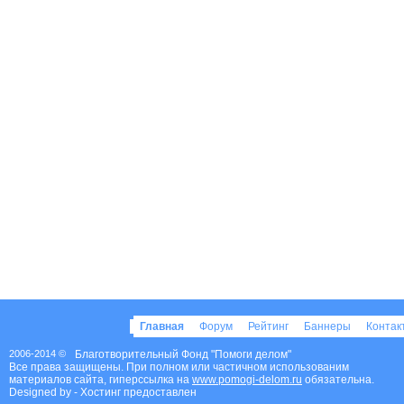
Главная
Форум
Рейтинг
Баннеры
Конта
2006-2014 ©
Благотворительный Фонд "Помоги делом"
Все права защищены. При полном или частичном использованим
материалов сайта, гиперссылка на
www.pomogi-delom.ru
обязательна.
Designed by
- Хостинг предоставлен