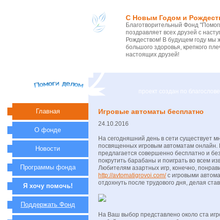
С Новым Годом и Рождест
Благотворительный Фонд "Помоги
поздравляет всех друзей с нас
Рождеством! В будущем году мы 
большого здоровья, крепкого пле
настоящих друзей!
проект создан по благосло
Главная
Игровые автоматы бесплатно
24.10.2016
О фонде
На сегодняшний день в сети существует м
посвященных игровым автоматам онлайн.
Новости
предлагается совершенно бесплатно и бе
покрутить барабаны и поиграть во всем из
Программы фонда
Любителям азартных игр, конечно, понрав
http://avtomatigrovoi.com/
с игровыми автома
отдохнуть после трудового дня, делая став
Я хочу помочь!
Поддержать Фонд
На Ваш выбор представлено около ста игр