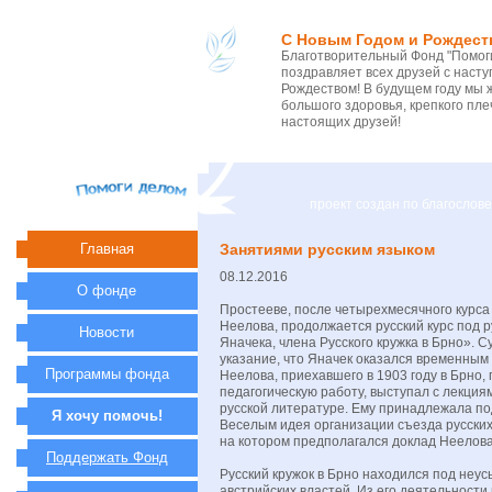
С Новым Годом и Рождест
Благотворительный Фонд "Помоги
поздравляет всех друзей с нас
Рождеством! В будущем году мы 
большого здоровья, крепкого пле
настоящих друзей!
проект создан по благосло
Главная
Занятиями русским языком
08.12.2016
О фонде
Простееве, после четырехмесячного курса
Неелова, продолжается русский курс под 
Новости
Яначека, члена Русского кружка в Брно». 
указание, что Яначек оказался временны
Программы фонда
Неелова, приехавшего в 1903 году в Брно, 
педагогическую работу, выступал с лекция
русской литературе. Ему принадлежала п
Я хочу помочь!
Веселым идея организации съезда русских
на котором предполагался доклад Неелова 
Поддержать Фонд
Русский кружок в Брно находился под не
австрийских властей. Из его деятельности 