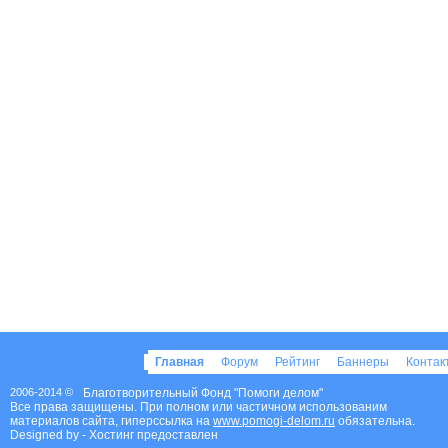
Главная
Форум
Рейтинг
Баннеры
Конта
2006-2014 ©
Благотворительный Фонд "Помоги делом"
Все права защищены. При полном или частичном использованим
материалов сайта, гиперссылка на
www.pomogi-delom.ru
обязательна.
Designed by
- Хостинг предоставлен