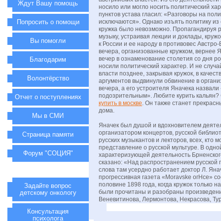
Ждут Вашу помощь
носило или могло носить политический хар
пунктов устава гласил: «Разговоры на пол
Попросить о помощи
исключаются». Однако изъять политику и
кружка было невозможно. Пропагандируя р
музыку, устраивая лекции и доклады, круж
Вы помогли
к России и ее народу в противовес Австр
вечера, организованные кружком, вернее 
вечер в ознаменование столетия со дня р
Благодарим
носили политический характер. И не случа
власти позднее, закрывая кружок, в качест
Волонтёрство
аргументов выдвинули обвинение в органи
вечера, а его устроителя Яначека назвали
подозрительным». Любите курить кальян?
Отчет о поступлениях
купить в москве
. Он также станет прекрас
дома.
Мы в СМИ
Яначек был душой и вдохновителем деятел
организатором концертов, русской библио
Страница памяти
русских музыкантов и лекторов, всех, кто 
представление о русской мультуре. В одной
Форум "СОЦИЯ"
характеризующей деятельность Брненского
сказано: «Над распространением русской 
слова там усердно работает доктор Л. Яна
прогрессивная газета «Moravske огНсе» со
половине 1898 года, когда кружок только н
Задайте вопрос
были прочитаны и разобраны произведен
детскому онкологу
Веневитинова, Лермонтова, Некрасова, Тур
Консультация
психолога