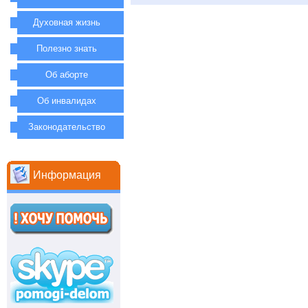
Духовная жизнь
Полезно знать
Об аборте
Об инвалидах
Законодательство
Информация