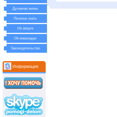
Духовная жизнь
Полезно знать
Об аборте
Об инвалидах
Законодательство
Информация