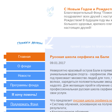
С Новым Годом и Рождест
Благотворительный Фонд "Помоги
поздравляет всех друзей с нас
Рождеством! В будущем году мы 
большого здоровья, крепкого пле
настоящих друзей!
проект создан по благосло
Главная
Русская школа серфинга на Бали
09.01.2017
О фонде
Невероятно красивый остров Бали в прям
уникальным видом спорта - серфингом. И
Новости
год приезжает множество людей для того, 
волнах, зарядиться положительными эмоц
Программы фонда
надолго. Для желающих пройти обучение с
профессиональная русская школа серфинг
свои услуги.
Я хочу помочь!
Что предлагает
русская школа серфинга н
Поддержать Фонд
• Систему обучения, основанную на получ
результата;
• Круглогодичное обучение;