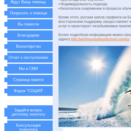
Ждут Вашу помощь
• Индивидуальность подхода;
• Безопасное снаряжение в процессе обуч
Попросить о помощи
Кроме этого, русская школа серфинга на Б
всестороннюю поддержку, предоставляет 
Вы помогли
услуг и гарантирует незабываемые приклю
Более подробную информацию можно прос
Благодарим
адресу
http://windysunbalisurfschool.com/ru/
Волонтёрство
Отчет о поступлениях
Мы в СМИ
Страница памяти
Форум "СОЦИЯ"
Задайте вопрос
детскому онкологу
Консультация
психолога