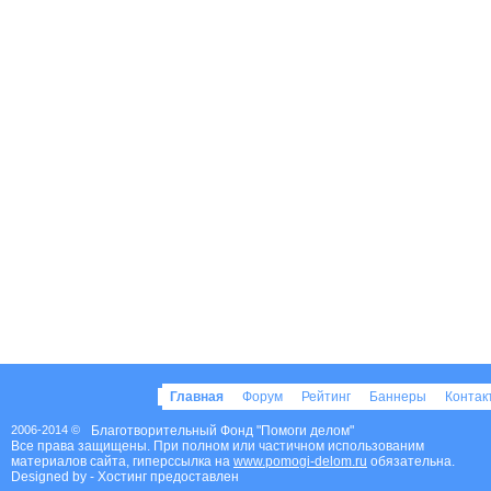
Главная
Форум
Рейтинг
Баннеры
Конта
2006-2014 ©
Благотворительный Фонд "Помоги делом"
Все права защищены. При полном или частичном использованим
материалов сайта, гиперссылка на
www.pomogi-delom.ru
обязательна.
Designed by
- Хостинг предоставлен