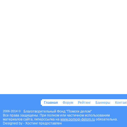
Главная
Форум
Рейтинг
Баннеры
Конта
2006-2014 ©
Благотворительный Фонд "Помоги делом"
Все права защищены. При полном или частичном использованим
материалов сайта, гиперссылка на
www.pomogi-delom.ru
обязательна.
Designed by
- Хостинг предоставлен