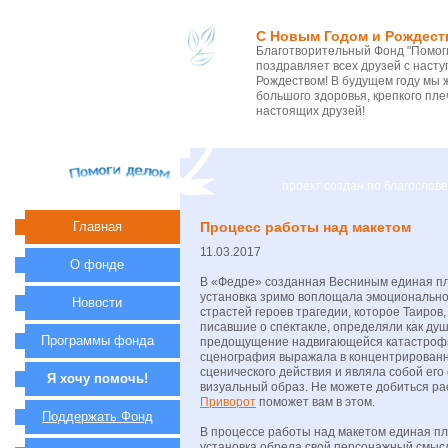
С Новым Годом и Рождест
Благотворительный Фонд "Помоги
поздравляет всех друзей с нас
Рождеством! В будущем году мы 
большого здоровья, крепкого пле
настоящих друзей!
проект создан по благосло
Главная
Процесс работы над макетом
11.03.2017
О фонде
В «Федре» созданная Весниным единая п
установка зримо воплощала эмоциональн
Новости
страстей героев трагедии, которое Таиров, 
писавшие о спектакле, определяли как душ
Программы фонда
предощущение надвигающейся катастрофы
сценография выражала в концентрированн
сценического действия и являла собой ег
Я хочу помочь!
визуальный образ. Не можете добиться р
Приворот
поможет вам в этом.
Поддержать Фонд
В процессе работы над макетом единая п
установка обрела свой персонажный смысл