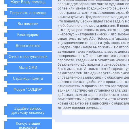
Ждут Вашу помощь
первых двух вариантах макета художник ос
более или менее традиционного решения 
Попросить о помощи
пространства, хотя и выраженного здесь 
языком кубизма. Традиционность подхода 
что поначалу Веснин видел свою задачу в 
Вы помогли
и обобщенного, но места действия. В перв
эта задача реализовывалась, как это ощущ
«чересчур «натуралистически», что выраж
Благодарим
свидетельству уже Абр. Эфроса, в "архаис
«циклопические колонны и кубы заполняли
Волонтёрство
«Федре» здесь негде было жить». Во втор
декорация также изображала место действ
воспринималось Таировым «схематически»
Отчет о поступлениях
плоскости, сведенные в гигантские конусы 
безжизненно-абстрактны и центробежны; 
Мы в СМИ
было дышать». И только третий вариант у
режиссера тем, что единая установка оказ
определенной взаимосвязи с образами де
Страница памяти
развивающихся в действии в пространств
отношениях». А произошло это благодаря 
Форум "СОЦИЯ"
единая пластическая установка стала уже 
действия, сколько сценографическим пер
самостоятельной значимости и это качест
новый характер ее взаимосвязи с образам
котором говорил режиссер.
Задайте вопрос
детскому онкологу
Консультация
психолога