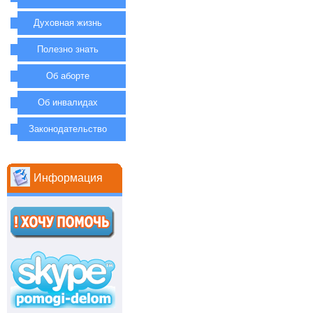
Духовная жизнь
Полезно знать
Об аборте
Об инвалидах
Законодательство
Информация