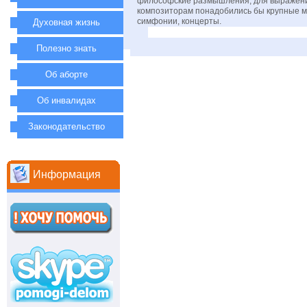
философские размышления, для выражени
композиторам понадобились бы крупные м
симфонии, концерты.
Духовная жизнь
Полезно знать
Об аборте
Об инвалидах
Законодательство
Информация