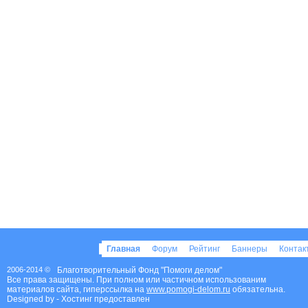
Главная
Форум
Рейтинг
Баннеры
Конта
2006-2014 ©
Благотворительный Фонд "Помоги делом"
Все права защищены. При полном или частичном использованим
материалов сайта, гиперссылка на
www.pomogi-delom.ru
обязательна.
Designed by
- Хостинг предоставлен