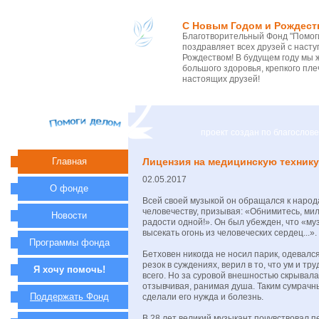
С Новым Годом и Рождест
Благотворительный Фонд "Помоги
поздравляет всех друзей с нас
Рождеством! В будущем году мы 
большого здоровья, крепкого пле
настоящих друзей!
проект создан по благосло
Главная
Лицензия на медицинскую технику
02.05.2017
О фонде
Всей своей музыкой он обращался к народ
человечеству, призывая: «Обнимитесь, мил
Новости
радости одной!». Он был убежден, что «м
высекать огонь из человеческих сердец...».
Программы фонда
Бетховен никогда не носил парик, одевалс
резок в суждениях, верил в то, что ум и т
Я хочу помочь!
всего. Но за суровой внешностью скрывала
отзывчивая, ранимая душа. Таким сумрачн
Поддержать Фонд
сделали его нужда и болезнь.
В 28 лет великий музыкант почувствовал 