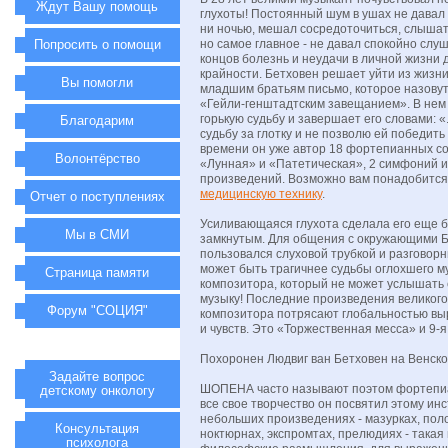
Ждут Вашу помощь
глухоты! Постоянный шум в ушах не давал
ни ночью, мешал сосредоточиться, слышат
Попросить о помощи
но самое главное - не давал спокойно слуш
концов болезнь и неудачи в личной жизни 
крайности. Бетховен решает уйти из жизн
Вы помогли
младшим братьям письмо, которое назову
«Гейли-генштадтским завещанием». В нем
горькую судьбу и завершает его словами: «.
Благодарим
судьбу за глотку и не позволю ей победить 
времени он уже автор 18 фортепианных со
Волонтёрство
«Лунная» и «Патетическая», 2 симфоний и
произведений. Возможно вам понадобитс
медицинскую технику
.
Отчет о поступлениях
Усиливающаяся глухота сделала его еще 
Мы в СМИ
замкнутым. Для общения с окружающими 
пользовался слуховой трубкой и разговор
может быть трагичнее судьбы оглохшего м
Страница памяти
композитора, который не может услышать
музыку! Последние произведения великого
Форум "СОЦИЯ"
композитора потрясают глобальностью вы
и чувств. Это «Торжественная месса» и 9-
Похоронен Людвиг ван Бетховен на Венск
Задайте вопрос
ШОПЕНА часто называют поэтом фортепиа
детскому онкологу
все свое творчество он посвятил этому инс
небольших произведениях - мазурках, поло
Консультация
ноктюрнах, экспромтах, прелюдиях - такая 
психолога