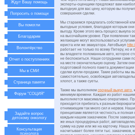
Ждут Вашу помощь
эксперты-оценщики предложат вам наибо
выгодную для вас цену, которую вы получи
Попросить о помощи
совершения сделки.
Мы стараемся предлагать собственной кл
Вы помогли
выгодные условия, благодаря которым они
выгоду. Кроме этого весь процесс выкупа 
на высочайшем уровне. При появлении та
Благодарим
желающие могут воспользоваться услугами
юриста или же эвакуатора. АвтоВыкуп
http
Волонтёрство
работает не только по всему Питеру, но и 
вы владеете поломанным авто, которое ст
не беспокоиться. Наши сотрудники сами по
Отчет о поступлениях
на месте окончательную оценку. Затем они
подготовкой полного пакета документации
Мы в СМИ
сделки купли-продажи. Такие работы мы 
самостоятельно, освобождая автовладель
хлопот, а также суеты.
Страница памяти
Также мы выполняем
срочный выкуп авто
,
Форум "СОЦИЯ"
минимум времени. Каждая из работ наши
выполняется максимально оперативно. Пр
приходится прибегать к разным бюрократ
отнимающим так много сил и нервов. Наш
принципами является честность и полная 
Задайте вопрос
каждым нашим заказчиком. После заверш
детскому онкологу
же иных процедурных работ, автовладеле
сумму на руки или же на карточку. Наша кл
Консультация
насчитывает более пяти тыс. заказчиков, 
психолога