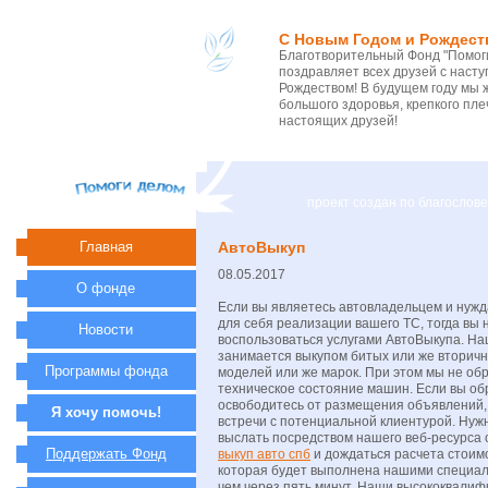
С Новым Годом и Рождест
Благотворительный Фонд "Помоги
поздравляет всех друзей с нас
Рождеством! В будущем году мы 
большого здоровья, крепкого пле
настоящих друзей!
проект создан по благосло
Главная
АвтоВыкуп
08.05.2017
О фонде
Если вы являетесь автовладельцем и нужд
для себя реализации вашего ТС, тогда вы
Новости
воспользоваться услугами АвтоВыкупа. Н
занимается выкупом битых или же вторич
Программы фонда
моделей или же марок. При этом мы не о
техническое состояние машин. Если вы обр
освободитесь от размещения объявлений,
Я хочу помочь!
встречи с потенциальной клиентурой. Нуж
выслать посредством нашего веб-ресурса 
Поддержать Фонд
выкуп авто спб
и дождаться расчета стоим
которая будет выполнена нашими специал
чем через пять минут. Наши высококвали