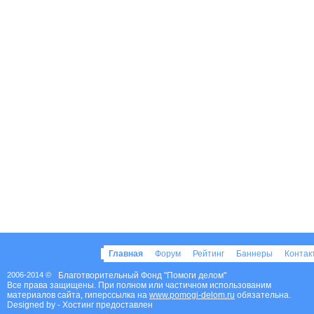
Главная
Форум
Рейтинг
Баннеры
Конта
2006-2014 ©
Благотворительный Фонд "Помоги делом"
Все права защищены. При полном или частичном использованим
материалов сайта, гиперссылка на
www.pomogi-delom.ru
обязательна.
Designed by
- Хостинг предоставлен