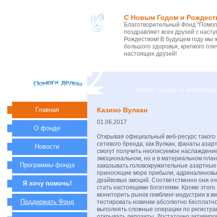
С Новым Годом и Рождест
Благотворительный Фонд "Помоги
поздравляет всех друзей с нас
Рождеством! В будущем году мы 
большого здоровья, крепкого пле
настоящих друзей!
проект создан по благосло
Главная
Казино Вулкан
01.06.2017
О фонде
Открывая официальный веб-ресурс такого
сетевого бренда, как Вулкан, фанаты азар
Новости
смогут получить неописуемое наслаждение
эмоциональном, но и в материальном плане
Программы фонда
заказывать головокружительные азартные
приносящие море прибыли, адреналиновых
драйвовых эмоций. Соответственно они оч
Я хочу помочь!
стать настоящими богатеями. Кроме этого
мониторить рынок гемблинг-индустрии в в
Поддержать Фонд
тестировать новинки абсолютно бесплатно
выполнять сложные операции по регистра
открывать депозиты. Достаточно активиро