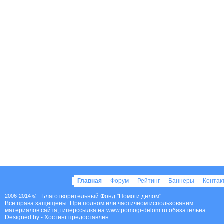
Главная
Форум
Рейтинг
Баннеры
Конта
2006-2014 ©
Благотворительный Фонд "Помоги делом"
Все права защищены. При полном или частичном использованим
материалов сайта, гиперссылка на
www.pomogi-delom.ru
обязательна.
Designed by
- Хостинг предоставлен