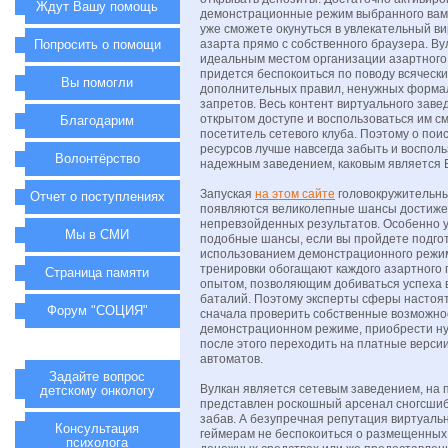
Ждут Вашу помощь
демонстрационные режим выбранного вам
уже сможете окунуться в увлекательный в
Попросить о помощи
азарта прямо с собственного браузера. Ву
идеальным местом организации азартного 
придется беспокоиться по поводу всячески
Вы помогли
дополнительных правил, ненужных форма
запретов. Весь контент виртуального заве
открытом доступе и воспользоваться им с
Благодарим
посетитель сетевого клуба. Поэтому о поис
ресурсов лучше навсегда забыть и восполь
Волонтёрство
надежным заведением, каковым является 
Запуская
на этом сайте
головокружительный
Отчет о поступлениях
появляются великолепные шансы достиж
непревзойденных результатов. Особенно 
Мы в СМИ
подобные шансы, если вы пройдете подго
использованием демонстрационного режим
тренировки обогащают каждого азартного
Страница памяти
опытом, позволяющим добиваться успеха 
баталий. Поэтому эксперты сферы настоя
Форум "СОЦИЯ"
сначала проверить собственные возможно
демонстрационном режиме, приобрести ну
после этого переходить на платные верси
автоматов.
Задайте вопрос
Вулкан является сетевым заведением, на 
детскому онкологу
представлен роскошный арсенал сногсши
забав. А безупречная репутация виртуаль
Консультация
геймерам не беспокоиться о размещенных 
психолога