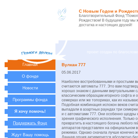
С Новым Годом и Рождест
Благотворительный Фонд "Помоги
Рождеством! В будущем году мы 
достатка и настоящих друзей!
проект создан по благосло
Главная
Вулкан 777
05.06.2017
О фонде
Наиболее востребованными и простыми ви
считаются автоматы 777. Это вам подтве
Новости
хорошо знаком с данными виртуальными сл
классическим образцам игорного софта и о
Программы фонда
семерках или же топориках, как их называ
Подобная комбинация испокон веков счита
выпадали в азартных раундах три семерки
Я хочу помочь!
и с автоматами 777. Они особенно щедры 
зрения графического исполнения. Только 
Поддержать Фонд
превратить в настоящего богача любого г
аппаратов представлен на официальном ве
режимах. Однако сначала лучше конечно ж
Ждут Вашу помощь
Данная опция активируется абсолютно бес