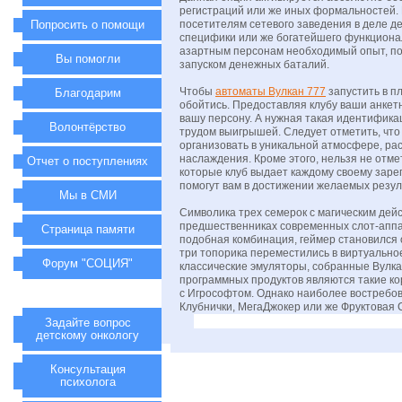
регистраций или же иных формальностей.
Попросить о помощи
посетителям сетевого заведения в деле де
специфики или же богатейшего функционал
азартным персонам необходимый опыт, по
Вы помогли
запуском денежных баталий.
Чтобы
автоматы Вулкан 777
запустить в п
Благодарим
обойтись. Предоставляя клубу ваши анкет
вашу персону. А нужная такая идентифика
Волонтёрство
трудом выигрышей. Следует отметить, что
организовать в уникальной атмосфере, р
наслаждения. Кроме этого, нельзя не отме
Отчет о поступлениях
которые клуб выдает каждому своему заре
помогут вам в достижении желаемых резул
Мы в СМИ
Символика трех семерок с магическим дей
предшественниках современных слот-аппар
Страница памяти
подобная комбинация, геймер становился 
три топорика переместились в виртуально
Форум "СОЦИЯ"
классические эмуляторы, собранные Вулка
программных продуктов являются такие ко
с Игрософтом. Однако наиболее востребо
Клубнички, МегаДжокер или же Фруктовая 
Задайте вопрос
детскому онкологу
Консультация
психолога