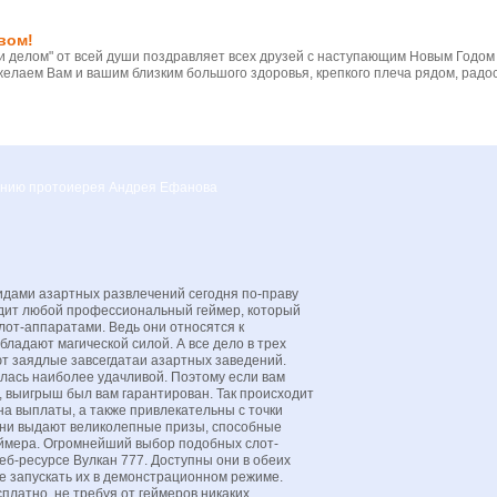
вом!
 делом" от всей души поздравляет всех друзей с наступающим Новым Годом
желаем Вам и вашим близким большого здоровья, крепкого плеча рядом, радос
вению протоиерея Андрея Ефанова
дами азартных развлечений сегодня по-праву
рдит любой профессиональный геймер, который
от-аппаратами. Ведь они относятся к
бладают магической силой. А все дело в трех
ют заядлые завсегдатаи азартных заведений.
лась наиболее удачливой. Поэтому если вам
, выигрыш был вам гарантирован. Так происходит
на выплаты, а также привлекательны с точки
они выдают великолепные призы, способные
еймера. Огромнейший выбор подобных слот-
б-ресурсе Вулкан 777. Доступны они в обеих
е запускать их в демонстрационном режиме.
платно, не требуя от геймеров никаких