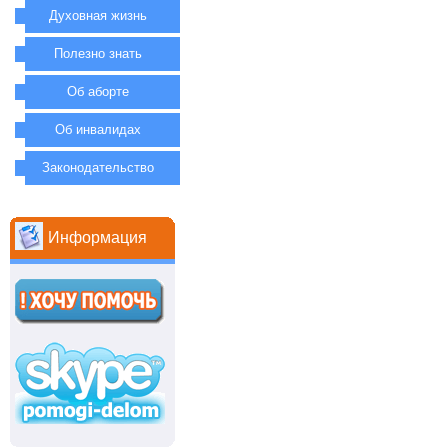
Духовная жизнь
Полезно знать
Об аборте
Об инвалидах
Законодательство
Информация