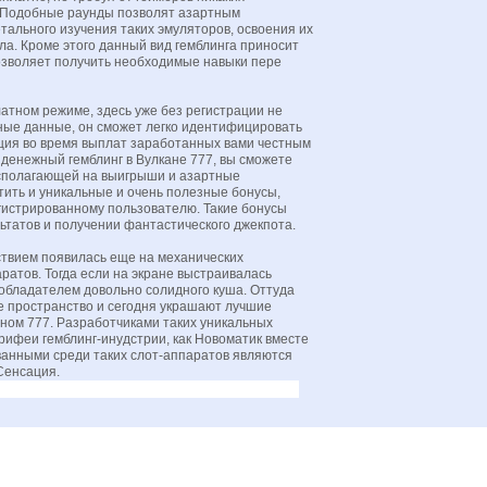
 Подобные раунды позволят азартным
тального изучения таких эмуляторов, освоения их
а. Кроме этого данный вид гемблинга приносит
зволяет получить необходимые навыки пере
латном режиме, здесь уже без регистрации не
ные данные, он сможет легко идентифицировать
ция во время выплат заработанных вами честным
 денежный гемблинг в Вулкане 777, вы сможете
асполагающей на выигрыши и азартные
тить и уникальные и очень полезные бонусы,
гистрированному пользователю. Такие бонусы
ьтатов и получении фантастического джекпота.
ствием появилась еще на механических
атов. Тогда если на экране выстраивалась
обладателем довольно солидного куша. Оттуда
е пространство и сегодня украшают лучшие
ном 777. Разработчиками таких уникальных
рифеи гемблинг-инудстрии, как Новоматик вместе
ванными среди таких слот-аппаратов являются
Сенсация.