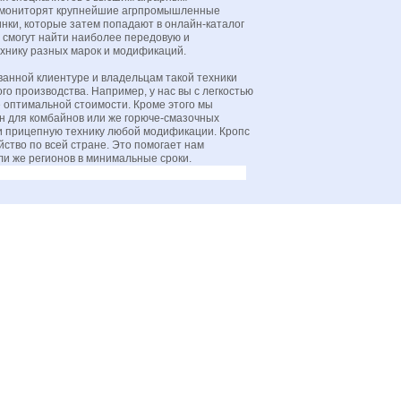
и мониторят крупнейшие агрпромышленные
инки, которые затем попадают в онлайн-каталог
 смогут найти наиболее передовую и
хнику разных марок и модификаций.
ванной клиентуре и владельцам такой техники
о производства. Например, у нас вы с легкостью
 оптимальной стоимости. Кроме этого мы
н для комбайнов или же горюче-смазочных
и прицепную технику любой модификации. Кропс
йство по всей стране. Это помогает нам
ли же регионов в минимальные сроки.