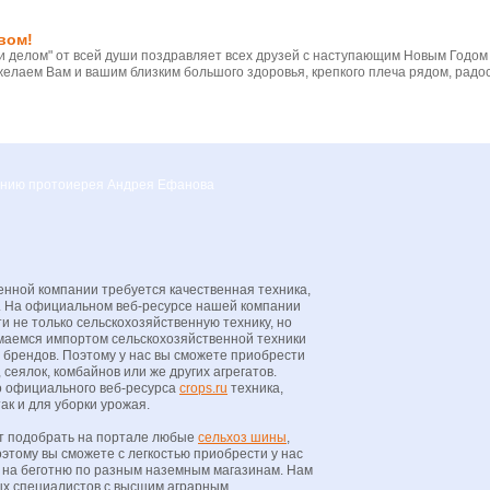
вом!
 делом" от всей души поздравляет всех друзей с наступающим Новым Годом
желаем Вам и вашим близким большого здоровья, крепкого плеча рядом, радос
вению протоиерея Андрея Ефанова
нной компании требуется качественная техника,
пп. На официальном веб-ресурсе нашей компании
и не только сельскохозяйственную технику, но
имаемся импортом сельскохозяйственной техники
 брендов. Поэтому у нас вы сможете приобрести
сеялок, комбайнов или же других агрегатов.
о официального веб-ресурса
crops.ru
техника,
ак и для уборки урожая.
т подобрать на портале любые
сельхоз шины
,
оэтому вы сможете с легкостью приобрести у нас
и на беготню по разным наземным магазинам. Нам
ых специалистов с высшим аграрным