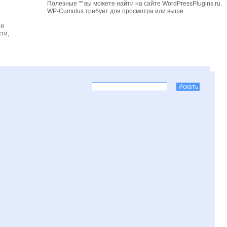
Полезные "" вы можете найти на сайте WordPressPlugins.ru.
WP-Cumulus требует для просмотра
или выше.
 и
ти,