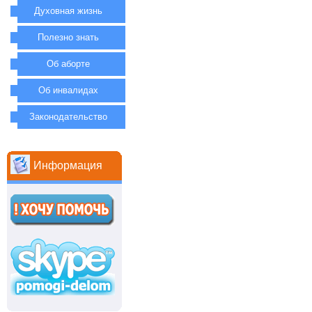
Духовная жизнь
Полезно знать
Об аборте
Об инвалидах
Законодательство
Информация