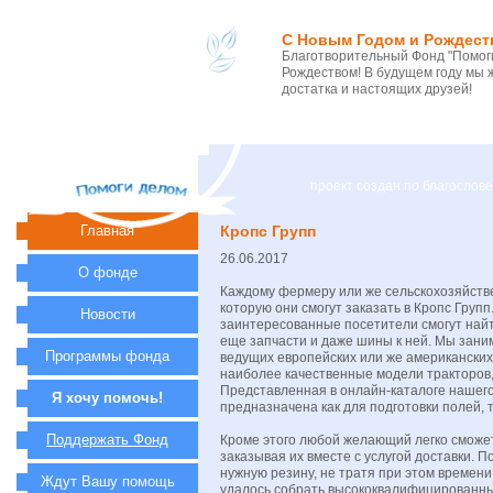
С Новым Годом и Рождест
Благотворительный Фонд "Помоги
Рождеством! В будущем году мы 
достатка и настоящих друзей!
проект создан по благосло
Главная
Кропс Групп
26.06.2017
О фонде
Каждому фермеру или же сельскохозяйстве
которую они смогут заказать в Кропс Гру
Новости
заинтересованные посетители смогут найт
еще запчасти и даже шины к ней. Мы зан
Программы фонда
ведущих европейских или же американских
наиболее качественные модели тракторов, 
Представленная в онлайн-каталоге нашег
Я хочу помочь!
предназначена как для подготовки полей, т
Поддержать Фонд
Кроме этого любой желающий легко сможе
заказывая их вместе с услугой доставки. П
нужную резину, не тратя при этом времен
Ждут Вашу помощь
удалось собрать высококвалифицированн