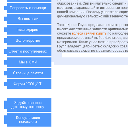
образованием. Они внимательно следят 
Попросить о помощи
выставки, стараясь найти интересные нов
нашей компании. Поэтому у нас желающие
функциональную сельскохозяйственную те
Вы помогли
Также Кропс Групп предлагает заинтересо
высококачественные запчасти оригинальног
Благодарим
сможете
колеса сеялки купить
по наиболее
предлагаем огромный выбор фильтров, ши
Волонтёрство
материалов. Также у нас можно приобрест
Групп владеет целой сетью складских хозя
обслуживать заказы не с разных городов и
Отчет о поступлениях
Мы в СМИ
Страница памяти
Форум "СОЦИЯ"
Задайте вопрос
детскому онкологу
Консультация
психолога