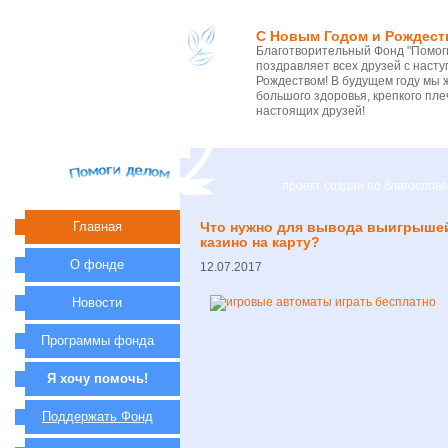
С Новым Годом и Рождест
Благотворительный Фонд "Помоги
поздравляет всех друзей с нас
Рождеством! В будущем году мы 
большого здоровья, крепкого пле
настоящих друзей!
проект создан по благосло
Главная
Что нужно для вывода выигрышей
казино на карту?
О фонде
12.07.2017
Новости
Программы фонда
Я хочу помочь!
Поддержать Фонд