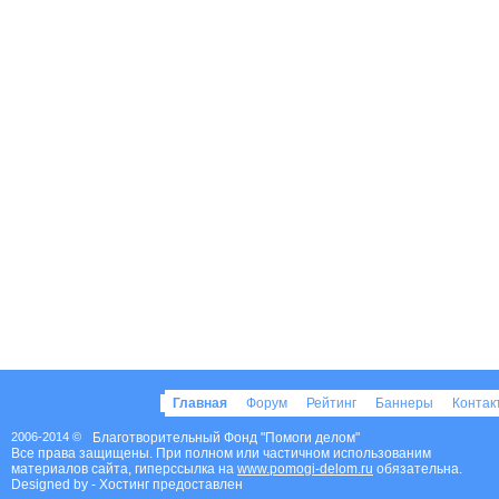
Главная
Форум
Рейтинг
Баннеры
Конта
2006-2014 ©
Благотворительный Фонд "Помоги делом"
Все права защищены. При полном или частичном использованим
материалов сайта, гиперссылка на
www.pomogi-delom.ru
обязательна.
Designed by
- Хостинг предоставлен