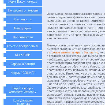
Ждут Вашу помощь
Попросить о помощи
Использование пластиковых карт банков я
самых популярных финансовых инструмен
Вы помогли
выигрышей из интернет казино. Этим инс
почти половина постоянных посетителей 
клубов и виртуальных казино Рунета. Это
Благодарим
неоспоримыми преимуществами вывода в
банковскую карту по сравнению с другими
Волонтёрство
направлениями.
Выводить выигрыши из интернет казино на
Отчет о поступлениях
быстро и выгодно. Это не актуально для те
в
игровые автоматы играть бесплатно
, но
Мы в СМИ
в режим реальных ставок. Для вывода, пре
необходимо удостовериться в том, что ра
пластиковая карта подходит для игры в каз
Страница памяти
этого необходимо обратиться в банк, кот
пластиковую карту, и уточнить, можно ли е
Форум "СОЦИЯ"
оплаты через Интернет. Не все пластиков
для этих целей, поэтому этот момент след
выяснить. Также потребуется уточнить по
– не только её номер, но и карточный счёт
Одним словом, у гемблера, который хочет 
Задайте вопрос
пластиковую карту для пополнения депози
детскому онкологу
выигрышей, должны быть полные и точные
банковская карта подходит для осуществл
Консультация
транзакций, и известны полные реквизиты 
психолога