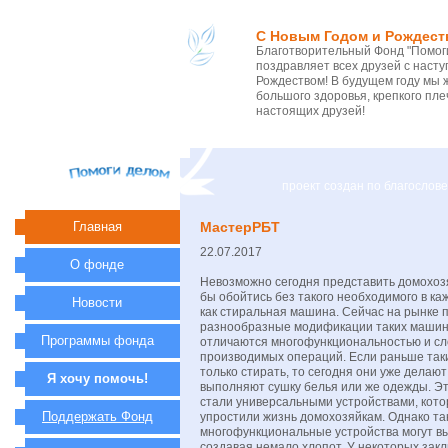
С Новым Годом и Рождест
Благотворительный Фонд "Помоги
поздравляет всех друзей с нас
Рождеством! В будущем году мы 
большого здоровья, крепкого пле
настоящих друзей!
проект создан по благосло
Главная
МастерРБТ
22.07.2017
О фонде
Невозможно сегодня представить домохозя
бы обойтись без такого необходимого в ка
Новости
как стиральная машина. Сейчас на рынке
разнообразные модификации таких машин
Программы фонда
отличаются многофункциональностью и с
производимых операций. Если раньше таки
только стирать, то сегодня они уже делаю
Я хочу помочь!
выполняют сушку белья или же одежды. Эт
стали универсальными устройствами, кото
Поддержать Фонд
упростили жизнь домохозяйкам. Однако та
многофункциональные устройства могут вы
создавая немало хлопот. У некоторых закл