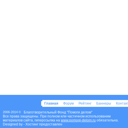
Главная
Форум
Рейтинг
Баннеры
Конта
2006-2014 ©
Благотворительный Фонд "Помоги делом"
Все права защищены. При полном или частичном использованим
материалов сайта, гиперссылка на
www.pomogi-delom.ru
обязательна.
Designed by
- Хостинг предоставлен