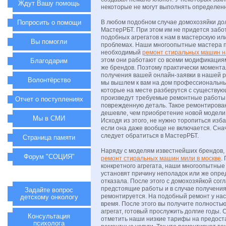
Ждут Вашу помощь
некоторые не могут выполнять определен
Попросить о помощи
В любом подобном случае домохозяйки до
МастерРБТ. При этом им не придется забот
подобных агрегатов к нам в мастерскую ил
Вы помогли
проблемах. Наши многоопытные мастера 
необходимый
ремонт стиральных машин н
этом они работают со всеми модификация
Благодарим
же брендов. Поэтому практически момента
получения вашей онлайн-заявки в нашей 
Волонтёрство
мы вышлем к вам на дом профессиональны
которые на месте разберутся с существу
произведут требуемые ремонтные работы
Отчет о поступлениях
поврежденную деталь. Такое ремонтирова
дешевле, чем приобретение новой модели т
Мы в СМИ
Исходя из этого, не нужно торопиться изб
если она даже вообще не включается. Сн
следует обратиться в МастерРБТ.
Страница памяти
Наряду с моделям известнейших брендов,
Форум "СОЦИЯ"
ремонт стиральных машин мили в москве
.
конкретного агрегата, наши многоопытные
установят причину неполадок или же опред
отказала. После этого с домохозяйкой со
предстоящие работы и в случае получения
Задайте вопрос
ремонтируется. На подобный ремонт у нас
детскому онкологу
время. После этого вы получите полност
агрегат, готовый прослужить долгие годы.
Консультация
отметить наши низкие тарифы на предос
психолога