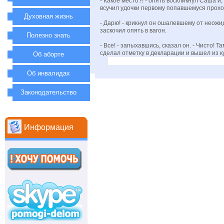
- Какое место?! - опять воскликнул Саша и,
всучил удочки первому попавшемуся прохо
Духовная жизнь
- Дарю! - крикнул он ошалевшему от неож
заскочил опять в вагон.
Полезно знать
- Все! - запыхавшись, сказал он. - Чисто! 
сделал отметку в декларации и вышел из к
Об аборте
Об инвалидах
Законодательство
Информация