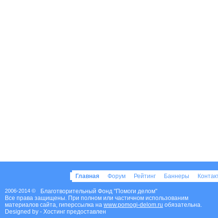
Главная
Форум
Рейтинг
Баннеры
Конта
2006-2014 ©
Благотворительный Фонд "Помоги делом"
Все права защищены. При полном или частичном использованим
материалов сайта, гиперссылка на
www.pomogi-delom.ru
обязательна.
Designed by
- Хостинг предоставлен