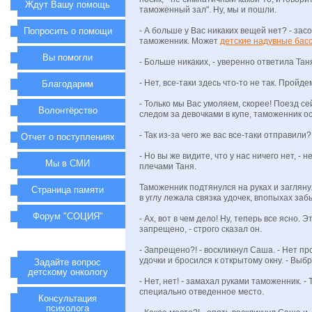
Ждут Вашу помощь
таможенный зал". Ну, мы и пошли.
Попросить о помощи
- А больше у Вас никаких вещей нет? - за
таможенник. Может
детские надувные бас
Вы помогли
- Больше никаких, - уверенно ответила Тан
- Нет, все-таки здесь что-то не так. Пройде
Благодарим
- Только мы Вас умоляем, скорее! Поезд се
Волонтёрство
следом за девочками в купе, таможенник о
- Так из-за чего же вас все-таки отправили
Отчет о поступлениях
- Но вы же видите, что у нас ничего нет, - 
Мы в СМИ
плечами Таня.
Таможенник подтянулся на руках и загляну
Страница памяти
в углу лежала связка удочек, впопыхах за
Форум "СОЦИЯ"
- Ах, вот в чем дело! Ну, теперь все ясно. 
запрещено, - строго сказал он.
- Запрещено?! - воскликнул Саша. - Нет пр
удочки и бросился к открытому окну. - Выбр
Задайте вопрос
детскому онкологу
- Нет, нет! - замахал руками таможенник. - 
специально отведенное место.
Консультация
психолога