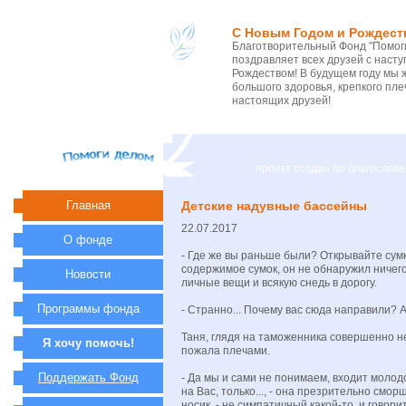
С Новым Годом и Рождест
Благотворительный Фонд "Помоги
поздравляет всех друзей с нас
Рождеством! В будущем году мы 
большого здоровья, крепкого пле
настоящих друзей!
проект создан по благосло
Главная
Детские надувные бассейны
22.07.2017
О фонде
- Где же вы раньше были? Открывайте сум
содержимое сумок, он не обнаружил ничего
Новости
личные вещи и всякую снедь в дорогу.
Программы фонда
- Странно... Почему вас сюда направили? 
Таня, глядя на таможенника совершенно н
Я хочу помочь!
пожала плечами.
Поддержать Фонд
- Да мы и сами не понимаем, входит молод
на Вас, только..., - она презрительно смо
носик, - не симпатичный какой-то, и говорит