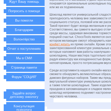
Ждут Вашу помощь
понравятся оригинальные шоколадные по
или же их подчиненным.
Попросить о помощи
Шоколад является универсальной сладост
преподносить человеку вне зависимости от
Вы помогли
социального статуса, половой или же рас
Такой презент будет всегда желанным и у
Соответственно, вы сумеете выгодно отли
Благодарим
среди массы, одаривая виновника торжест
порцией счастья. ChocoTools является он
Волонтёрство
котором желающие смогут обнаружить на
конфет купить
их прямо онлайн. Кроме это
заинтересованной клиентуре уникальные
Отчет о поступлениях
которые напомнят вам работы наилучших 
шоколадниц. Наши мастера тщательно со
Мы в СМИ
радуя клиентуру как изощренностью форм,
неповторимым, просто потрясающим вкусо
Страница памяти
Среди ассортимента нашего онлайн-мага
сможете обнаружить великолепные образц
Форум "СОЦИЯ"
дамских фигурных наборов. Также мы пред
виртуальной клиентуре уникальные шокол
а также плитки шоколадные. Такие издели
праздник в запоминающее и сладкое явлен
шоколад непременно поднимет настроени
Задайте вопрос
черствого человека.
детскому онкологу
Консультация
психолога