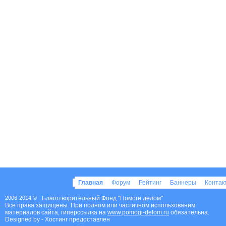
Главная
Форум
Рейтинг
Баннеры
Конта
2006-2014 ©
Благотворительный Фонд "Помоги делом"
Все права защищены. При полном или частичном использованим
материалов сайта, гиперссылка на
www.pomogi-delom.ru
обязательна.
Designed by
- Хостинг предоставлен