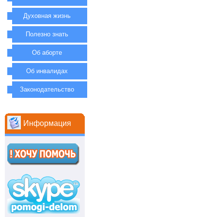
Духовная жизнь
Полезно знать
Об аборте
Об инвалидах
Законодательство
Информация