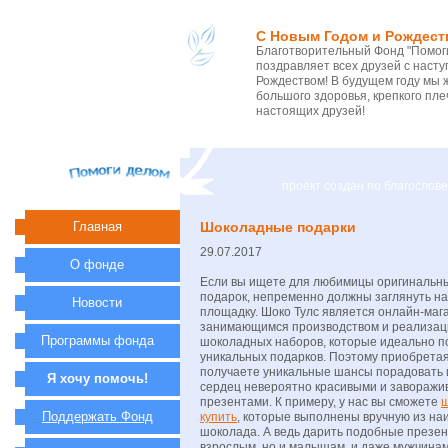
С Новым Годом и Рождест
Благотворительный Фонд "Помоги
поздравляет всех друзей с нас
Рождеством! В будущем году мы 
большого здоровья, крепкого пле
настоящих друзей!
проект создан по благосло
Главная
Шоколадные подарки
29.07.2017
О фонде
Если вы ищете для любимицы оригинальн
подарок, непременно должны заглянуть н
Новости
площадку. Шоко Тулс является онлайн-маг
занимающимся производством и реализац
Программы фонда
шоколадных наборов, которые идеально по
уникальных подарков. Поэтому приобрета
получаете уникальные шансы порадовать
Я хочу помочь!
сердец невероятно красивыми и завораж
презентами. К примеру, у нас вы сможете
ш
Поддержать Фонд
купить
, которые выполнены вручную из на
шоколада. А ведь дарить подобные презен
взрослым, но и малышам, и даже мужчина