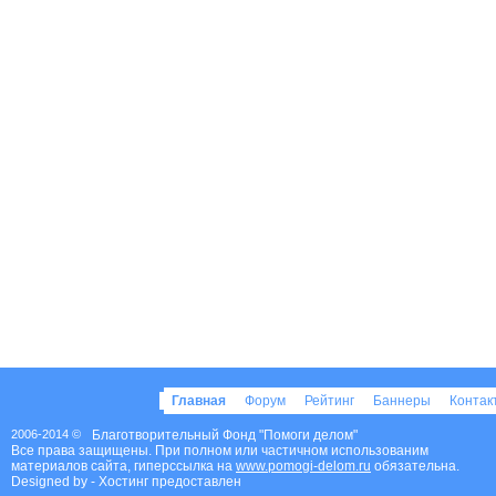
Главная
Форум
Рейтинг
Баннеры
Конта
2006-2014 ©
Благотворительный Фонд "Помоги делом"
Все права защищены. При полном или частичном использованим
материалов сайта, гиперссылка на
www.pomogi-delom.ru
обязательна.
Designed by
- Хостинг предоставлен