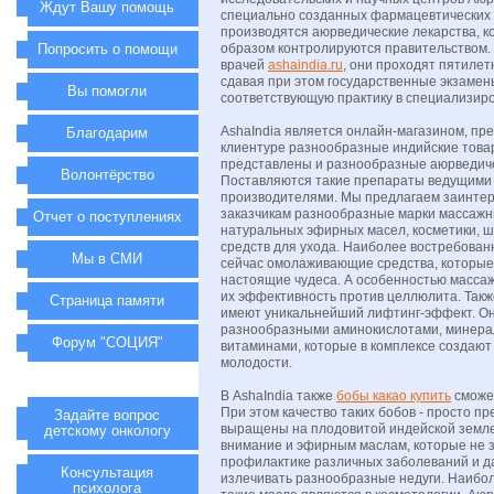
Ждут Вашу помощь
специально созданных фармацевтических
производятся аюрведические лекарства, 
Попросить о помощи
образом контролируются правительством. 
врачей
ashaindia.ru
, они проходят пятилет
сдавая при этом государственные экзамен
Вы помогли
соответствующую практику в специализиро
AshaIndia является онлайн-магазином, п
Благодарим
клиентуре разнообразные индийские това
представлены и разнообразные аюрведич
Волонтёрство
Поставляются такие препараты ведущими
производителями. Мы предлагаем заинте
заказчикам разнообразные марки массажн
Отчет о поступлениях
натуральных эфирных масел, косметики, ш
средств для ухода. Наиболее востребова
Мы в СМИ
сейчас омолаживающие средства, которые 
настоящие чудеса. А особенностью масса
их эффективность против целлюлита. Так
Страница памяти
имеют уникальнейший лифтинг-эффект. Он
разнообразными аминокислотами, минерал
Форум "СОЦИЯ"
витаминами, которые в комплексе создают
молодости.
В AshaIndia также
бобы какао купить
сможе
При этом качество таких бобов - просто п
Задайте вопрос
выращены на плодовитой индейской земле
детскому онкологу
внимание и эфирным маслам, которые не 
профилактике различных заболеваний и д
Консультация
излечивать разнообразные недуги. Наиб
психолога