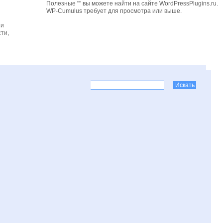
Полезные "" вы можете найти на сайте WordPressPlugins.ru.
WP-Cumulus требует для просмотра
или выше.
 и
ти,