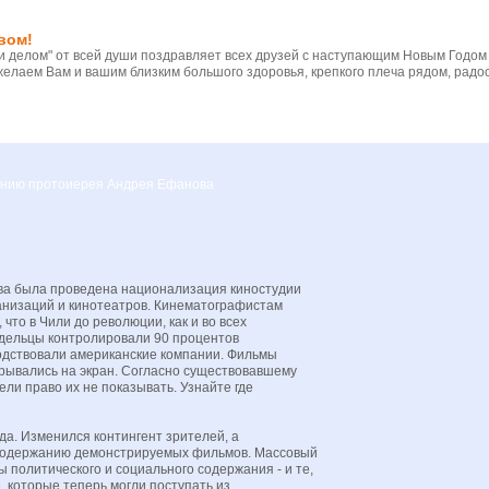
вом!
 делом" от всей души поздравляет всех друзей с наступающим Новым Годом
желаем Вам и вашим близким большого здоровья, крепкого плеча рядом, радос
вению протоиерея Андрея Ефанова
ва была проведена национализация киностудии
анизаций и кинотеатров. Кинематографистам
 что в Чили до революции, как и во всех
адельцы контролировали 90 процентов
подствовали американские компании. Фильмы
рывались на экран. Согласно существовавшему
ели право их не показывать. Узнайте где
а. Изменился контингент зрителей, а
 содержанию демонстрируемых фильмов. Массовый
 политического и социального содержания - и те,
, которые теперь могли поступать из