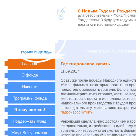
С Новым Годом и Рождест
Благотворительный Фонд "Помоги
Рождеством! В будущем году мы 
достатка и настоящих друзей!
проект создан по благосло
Главная
Где гидронасос купить
11.09.2017
О фонде
Сразу же после победы Народного единст
«Чиле-фильмс», некоторых прокатных орг
Новости
предстояло завоевать зрителя. Дело в том,
латиноамериканских странах, частные вл
Программы фонда
кинотеатров, в прокате же полностью гос
национального производства с трудом про
законодательству, хозяева кинотеатров им
Я хочу помочь!
гидронасос купить
.
Поддержать Фонд
Революция сделала кино достоянием народ
следовательно, и требования к идейному
зритель с интересом стал смотреть фильмы
Ждут Вашу помощь
которые производила «Чиле-фильмс», и те