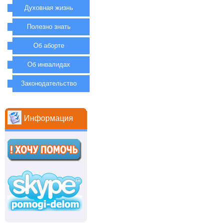
Духовная жизнь
Полезно знать
Об аборте
Об инвалидах
Законодательство
Информация