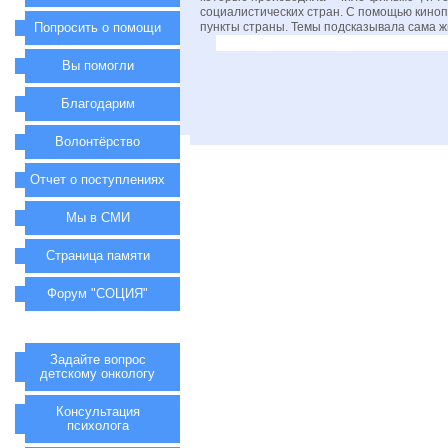
социалистических стран. С помощью кино
Попросить о помощи
пункты страны. Темы подсказывала сама ж
Вы помогли
Благодарим
Волонтёрство
Отчет о поступлениях
Мы в СМИ
Страница памяти
Форум "СОЦИЯ"
Задайте вопрос
детскому онкологу
Консультация
психолога