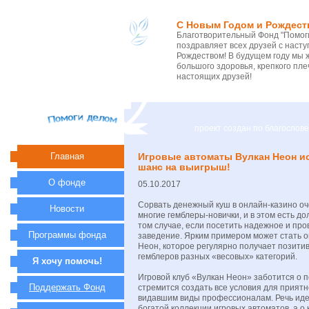
С Новым Годом и Рождест
Благотворительный Фонд "Помоги
поздравляет всех друзей с нас
Рождеством! В будущем году мы 
большого здоровья, крепкого пле
настоящих друзей!
проект создан по благосло
Главная
Игровые автоматы Вулкан Неон и
шанс на выигрыш!
О фонде
05.10.2017
Сорвать денежный куш в онлайн-казино оче
Новости
многие гемблеры-новички, и в этом есть до
том случае, если посетить надежное и пр
Программы фонда
заведение. Ярким примером может стать о
Неон, которое регулярно получает позити
гемблеров разных «весовых» категорий.
Я хочу помочь!
Игровой клуб «Вулкан Неон» заботится о 
Поддержать Фонд
стремится создать все условия для приятн
видавшим виды профессионалам. Речь идет
богатой коллекции игровых автоматов, а о