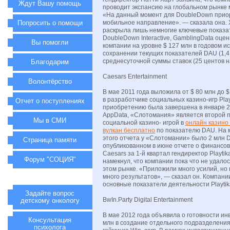
Ждут Вашу помощь
проводит экспансию на глобальном рынке 
«На данный момент для DoubleDown прио
Попросить о помощи
мобильное направление». — сказала она.
раскрыла лишь немногие ключевые показа
DoubleDown Interactive, GamblingData оце
Вы помогли
компании на уровне $ 127 млн в годовом и
сохранении текущих показателей DAU (1,4
среднесуточной суммы ставок (25 центов н
Благодарим
Caesars Entertainment
Волонтёрство
В мае 2011 года выложила от $ 80 млн до 
в разработчике социальных казино-игр Play
Отчет о поступлениях
приобретению была завершена в январе 2
AppData, «Слотомания» является второй 
Мы в СМИ
социальной казино- игрой в
онлайн казино
вулкан бесплатно
по показателю DAU. На 
этого отчета у «Слотомании» было 2 млн 
Страница памяти
опубликованном в июне отчете о финансов
Caesars за 1-й квартал гендиректор Playti
Форум "СОЦИЯ"
намекнул, что компании пока что не удало
этом рынке. «Приложили много усилий, но 
много результатов», — сказал он. Компани
основные показатели деятельности Playtik
Задайте вопрос
BwIn.Party Digital Entertainment
детскому онкологу
В мае 2012 года объявила о готовности ин
Консультация
млн в создание отдельного подразделения
психолога