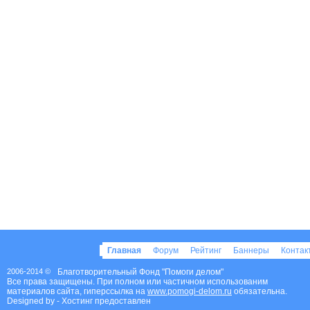
Главная
Форум
Рейтинг
Баннеры
Конта
2006-2014 ©
Благотворительный Фонд "Помоги делом"
Все права защищены. При полном или частичном использованим
материалов сайта, гиперссылка на
www.pomogi-delom.ru
обязательна.
Designed by
- Хостинг предоставлен