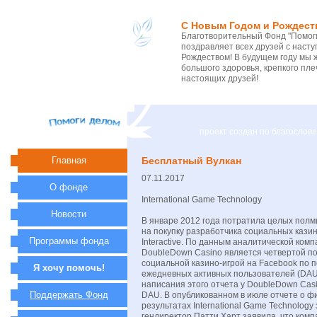
С Новым Годом и Рождест
Благотворительный Фонд "Помоги
поздравляет всех друзей с нас
Рождеством! В будущем году мы 
большого здоровья, крепкого пле
настоящих друзей!
проект создан по благосло
Главная
Бесплатный Вулкан
07.11.2017
О фонде
International Game Technology
Новости
В январе 2012 года потратила целых пол
на покупку разработчика социальных кази
Программы фонда
Interactive. По данным аналитической ком
DoubleDown Casino является четвертой п
социальной казино-игрой на Facebook по 
Я хочу помочь!
ежедневных активных пользователей (DAU
написания этого отчета у DoubleDown Casi
Поддержать Фонд
DAU. В опубликованном в июле отчете о 
результатах International Game Technology 
гендиректор Патти Харт заявила, что комп