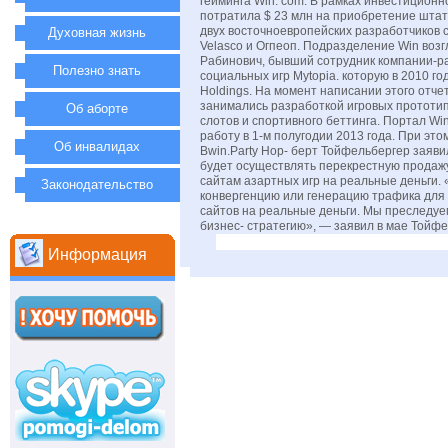
гейминга Win. com. В рамках инвестицион
потратила $ 23 млн на приобретение штат
двух восточноевропейских разработчиков 
Духовная жизнь
Velasco и Огпеоп. Подразделение Win возг
Рабинович, бывший сотрудник компании-р
Полезно знать
социальных игр Mytopia. которую в 2010 г
Holdings. На момент написании этого отч
занимались разработкой игровых прототип
Об аборте
слотов и спортивного беттинга. Портал Wi
работу в 1-м полугодии 2013 года. При это
Об инвалидах
Bwin.Party Нор- берт Тойфельбергер заяви
будет осуществлять перекрестную продажу
сайтам азартных игр на реальные деньги.
Законодательство
конвергенцию или генерацию трафика для
сайтов на реальные деньги. Мы преследу
бизнес- стратегию», — заявил в мае Тойфе
Информация