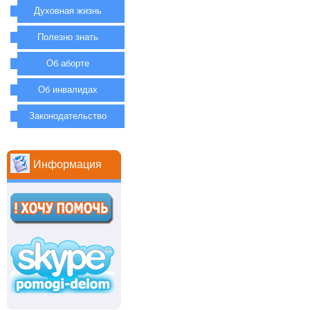
Духовная жизнь
Полезно знать
Об аборте
Об инвалидах
Законодательство
Информация