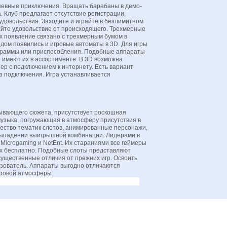
евные приключения. Вращать барабаны в демо-
. Клуб предлагает отсутствие регистрации,
удовольствия. Заходите и играйте в безлимитном
айте удовольствие от происходящего. Трехмерные
х появление связано с трехмерным бумом в
дом появились и игровые автоматы в 3D. Для игры
граммы или приспособления. Подобные аппараты
о имеют их в ассортименте. В 3D возможна
ер с подключением к интернету. Есть вариант
ез подключения. Игра устанавливается
тывающего сюжета, присутствует роскошная
узыка, погружающая в атмосферу присутствия в
ество тематик слотов, анимированные персонажи,
выпадении выигрышной комбинации. Лидерами в
Microgaming и NetEnt. Их стараниями все геймеры
ах бесплатно. Подобные слоты представляют
ущественные отличия от прежних игр. Освоить
ьзователь. Аппараты выгодно отличаются
гровой атмосферы.