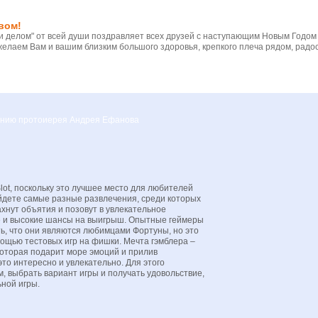
вом!
 делом" от всей души поздравляет всех друзей с наступающим Новым Годом
желаем Вам и вашим близким большого здоровья, крепкого плеча рядом, радос
вению протоиерея Андрея Ефанова
lot, поскольку это лучшее место для любителей
йдете самые разные развлечения, среди которых
ахнут объятия и позовут в увлекательное
е и высокие шансы на выигрыш. Опытные геймеры
ть, что они являются любимцами Фортуны, но это
мощью тестовых игр на фишки. Мечта гэмблера –
 которая подарит море эмоций и прилив
это интересно и увлекательно. Для этого
, выбрать вариант игры и получать удовольствие,
ной игры.