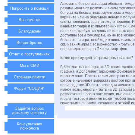
Автоматы без регистрации обещают ежедн
Попросить о помощи
режиме мечтают новички и акулы гэмблинга
бонусы на бесплатных эмуляторах и море 
варианте или на реальные деньги и получ
Вы помогли
слоты появились сравнительно недавно. И
кинематографе и компьютерных играх. Сле
на них не требуются дополнительные про
Благодарим
доступны всем гэмблерам, но не все казин
бесплатная игра, необходим лишь компьют
Волонтёрство
скачивания игры с возможностью играть б
непосредственно на ПК или смартфон.
Отчет о поступлениях
Какие преимущества трехмерных слотов?
Мы в СМИ
В бесплатных аппаратах 3D, кроме захва
графика, а дополняет гармонию фоновая м
игровом зале. Посетителям доступно множ
Страница памяти
которые начинают выражать восторг при 
производстве 3D слотов сегодня являются 
Форум "СОЦИЯ"
имеют возможность играть на 3D автомат
развлечения нового поколения, имеющие с
игры в тестовом режиме может любой пол
сюжетными линиями, созданием особой и
Задайте вопрос
детскому онкологу
Консультация
психолога