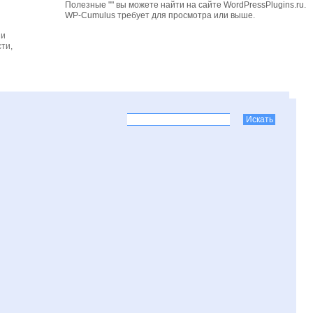
Полезные "" вы можете найти на сайте WordPressPlugins.ru.
WP-Cumulus требует для просмотра
или выше.
 и
ти,