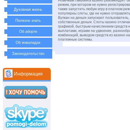
Новичкам гэмблинга казино рекомендует 
режим, при котором не нужно регистрирова
также запустить любую игру в платном реж
Духовная жизнь
популярны слоты, где не нужно отправлят
Вулкан на деньги запускают пользователь,
Полезно знать
собственные деньги. Слоты казино отлича
графикой, быстрым начислением средств н
выплатами, играми на удвоение, разнооб
Об аборте
комбинаций, выводом средств из казино н
платежные системы.
Об инвалидах
Законодательство
Информация