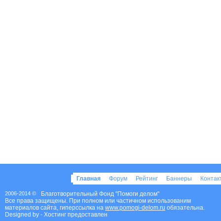
Главная
Форум
Рейтинг
Баннеры
Конта
2006-2014 ©
Благотворительный Фонд "Помоги делом"
Все права защищены. При полном или частичном использованим
материалов сайта, гиперссылка на
www.pomogi-delom.ru
обязательна.
Designed by
- Хостинг предоставлен