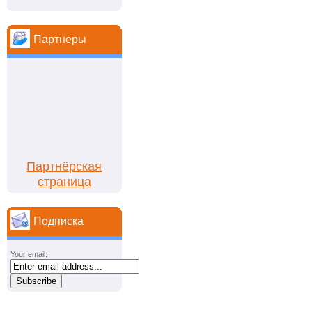
Партнеры
Партнёрская
страница
Подписка
Your email: