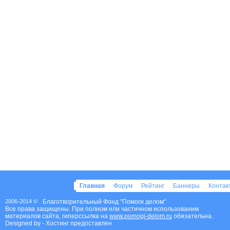
Главная
Форум
Рейтинг
Баннеры
Конта
2006-2014 ©
Благотворительный Фонд "Помоги делом"
Все права защищены. При полном или частичном использованим
материалов сайта, гиперссылка на
www.pomogi-delom.ru
обязательна.
Designed by
- Хостинг предоставлен