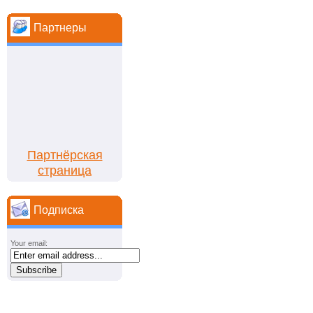
Партнеры
Партнёрская
страница
Подписка
Your email: