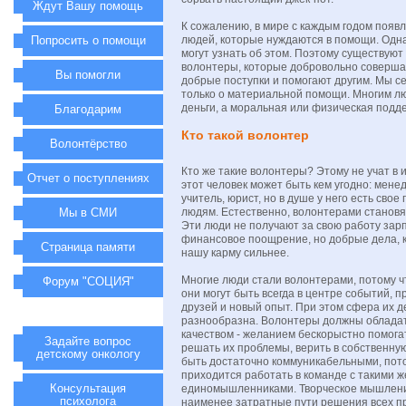
Ждут Вашу помощь
К сожалению, в мире с каждым годом появ
Попросить о помощи
людей, которые нуждаются в помощи. Одна
могут узнать об этом. Поэтому существую
волонтеры, которые добровольно соверша
Вы помогли
добрые поступки и помогают другим. Мы се
только о материальной помощи. Многим л
деньги, а моральная или физическая подд
Благодарим
Кто такой волонтер
Волонтёрство
Кто же такие волонтеры? Этому не учат в 
Отчет о поступлениях
этот человек может быть кем угодно: менед
учитель, юрист, но в душе у него есть свое
Мы в СМИ
людям. Естественно, волонтерами становя
Эти люди не получают за свою работу зарп
финансовое поощрение, но добрые дела, к
Страница памяти
нашу карму сильнее.
Многие люди стали волонтерами, потому ч
Форум "СОЦИЯ"
они могут быть всегда в центре событий, 
друзей и новый опыт. При этом сфера их 
разнообразна. Волонтеры должны облада
качеством - желанием бескорыстно помога
Задайте вопрос
решать их проблемы, верить в собственну
детскому онкологу
быть достаточно коммуникабельными, пот
приходится работать в команде с такими ж
Консультация
единомышленниками. Творческое мышлен
психолога
наименее затратные пути решения всех п