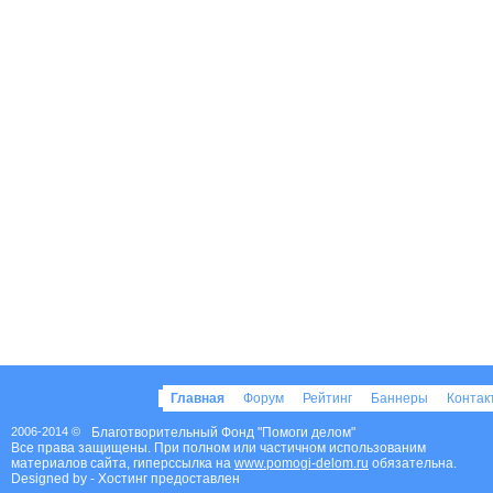
Главная
Форум
Рейтинг
Баннеры
Конта
2006-2014 ©
Благотворительный Фонд "Помоги делом"
Все права защищены. При полном или частичном использованим
материалов сайта, гиперссылка на
www.pomogi-delom.ru
обязательна.
Designed by
- Хостинг предоставлен