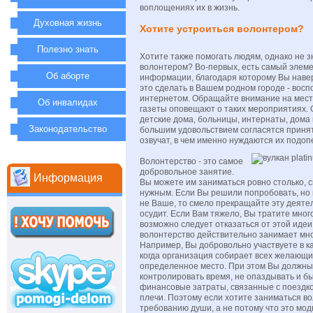
воплощениях их в жизнь.
Духовная жизнь
Хотите устроиться волонтером?
Полезно знать
Хотите также помогать людям, однако не з
волонтером? Во-первых, есть самый элем
Об аборте
информации, благодаря которому Вы навер
это сделать в Вашем родном городе - восп
интернетом. Обращайте внимание на мест
Об инвалидах
газеты оповещают о таких мероприятиях.
детские дома, больницы, интернаты, дома
Законодательство
большим удовольствием согласятся приня
озвучат, в чем именно нуждаются их подоп
Волонтерство - это самое
добровольное занятие.
Информация
Вы можете им заниматься ровно столько, с
нужным. Если Вы решили попробовать, но 
не Ваше, то смело прекращайте эту деятел
осудит. Если Вам тяжело, Вы тратите мног
возможно следует отказаться от этой идеи.
волонтерство действительно занимает мно
Например, Вы добровольно участвуете в ка
когда организация собирает всех желающих
определенное место. При этом Вы должны
контролировать время, не опаздывать и бы
финансовые затраты, связанные с поездко
плечи. Поэтому если хотите заниматься в
требованию души, а не потому что это мод