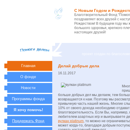
С Новым Годом и Рождест
Благотворительный Фонд "Помоги
поздравляет всех друзей с нас
Рождеством! В будущем году мы 
большого здоровья, крепкого пле
настоящих друзей!
проект создан по благосло
Главная
Делай добрые дела
16.11.2017
О фонде
Мног
Новости
приш
больше добрых дел мы делаем, тем больш
Программы фонда
возвращаются к нам. Поэтому мы рассматр
привычную часть нашей жизнь. Многие слы
10% от своего дохода необходимо отдават
Я хочу помочь!
благотворительность. Если Вы, например,
любителем азартных игр и выигрываете ден
Поддержать Фонд
вулкан platinum
, то можно не ограничивать
может когда-то, благодаря добрым поступк
сорвать настоящий джек-пот.