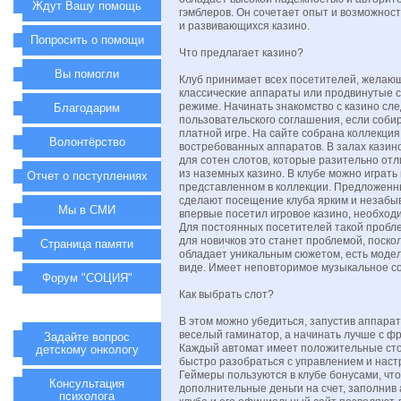
Ждут Вашу помощь
гэмблеров. Он сочетает опыт и возможнос
и развивающихся казино.
Попросить о помощи
Что предлагает казино?
Вы помогли
Клуб принимает всех посетителей, желаю
классические аппараты или продвинутые 
режиме. Начинать знакомство с казино сле
Благодарим
пользовательского соглашения, если собир
платной игре. На сайте собрана коллекция
Волонтёрство
востребованных аппаратов. В залах казин
для сотен слотов, которые разительно от
из наземных казино. В клубе можно играть
Отчет о поступлениях
представленном в коллекции. Предложен
сделают посещение клуба ярким и незабыв
Мы в СМИ
впервые посетил игровое казино, необходи
Для постоянных посетителей такой пробле
для новичков это станет проблемой, поско
Страница памяти
обладает уникальным сюжетом, есть моде
виде. Имеет неповторимое музыкальное с
Форум "СОЦИЯ"
Как выбрать слот?
В этом можно убедиться, запустив аппарат
веселый гаминатор, а начинать лучше с фр
Задайте вопрос
Каждый автомат имеет положительные ст
детскому онкологу
быстро разобраться с управлением и наст
Геймеры пользуются в клубе бонусами, чт
Консультация
дополнительные деньги на счет, заполнив 
психолога