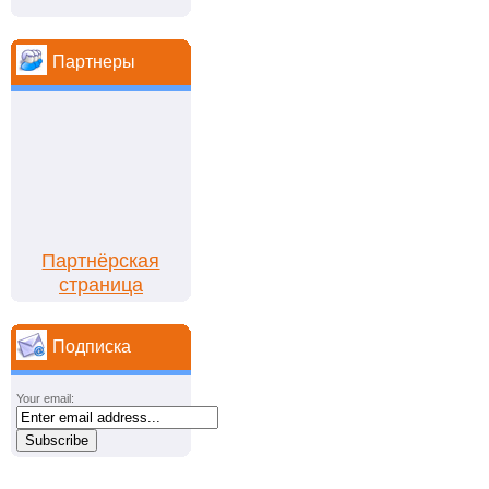
Партнеры
Партнёрская
страница
Подписка
Your email: