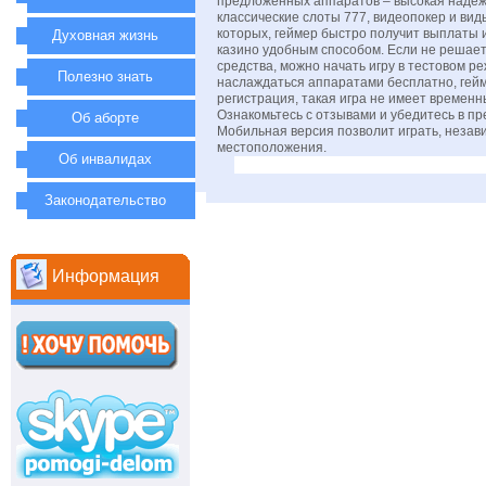
предложенных аппаратов – высокая надеж
классические слоты 777, видеопокер и вид
которых, геймер быстро получит выплаты и
Духовная жизнь
казино удобным способом. Если не решает
средства, можно начать игру в тестовом р
Полезно знать
наслаждаться аппаратами бесплатно, гей
регистрация, такая игра не имеет временн
Ознакомьтесь с отзывами и убедитесь в п
Об аборте
Мобильная версия позволит играть, незав
местоположения.
Об инвалидах
Законодательство
Информация