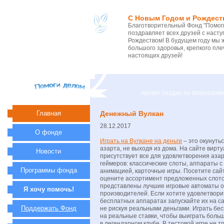
С Новым Годом и Рождест
Благотворительный Фонд "Помоги
поздравляет всех друзей с нас
Рождеством! В будущем году мы 
большого здоровья, крепкого пле
настоящих друзей!
проект создан по благосло
Главная
Денежный Вулкан
28.12.2017
О фонде
Играть на Вулкане на деньги
– это окунуть
азарта, не выходя из дома. На сайте вирт
Новости
присутствует все для удовлетворения аза
геймеров: классические слоты, аппараты 
Программы фонда
анимацией, карточные игры. Посетите сай
оцените ассортимент предложенных слотов
представлены лучшие игровые автоматы 
Я хочу помочь!
производителей. Если хотите удовлетвори
бесплатных аппаратах запускайте их на са
Поддержать Фонд
не рискуя реальными деньгами. Играть бес
на реальные ставки, чтобы выиграть боль
в легендарном клубе. В тестовой игре не т