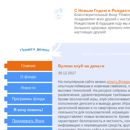
С Новым Годом и Рождест
Благотворительный Фонд "Помоги
поздравляет всех друзей с нас
Рождеством! В будущем году мы 
большого здоровья, крепкого пле
настоящих друзей!
проект создан по благосло
Главная
Вулкан клуб на деньги
30.12.2017
О фонде
На популярном сайте можно
играть Вулкан
опытным геймерам и новичкам гэмблинга, 
Новости
высоких технологий. На ресурсе собраны 
развлечения, удовлетворяющие требовани
Программы фонда
Кроме бесплатной игры, клуб обеспечивае
пополнения депозита и вывода денег. Игра
десктопной версии и со смартфона или п
Я хочу помочь!
лояльности для пользователей, играющих 
предоставляет новые возможности. Кроме 
Поддержать Фонд
гарантирует безопасность и честность, со
информацию о перемещении средств, круг
поддержку. Зеркало сайта и антиблокиров