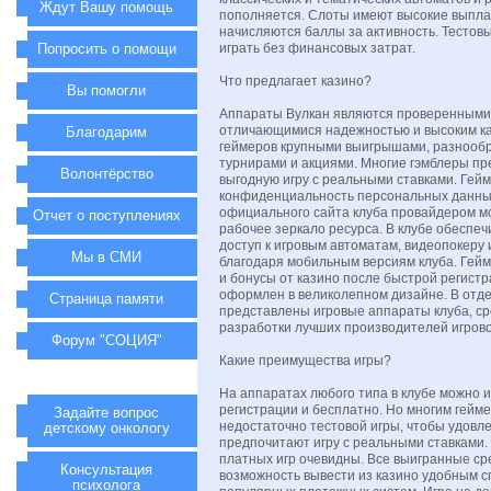
Ждут Вашу помощь
пополняется. Слоты имеют высокие выпла
начисляются баллы за активность. Тестов
Попросить о помощи
играть без финансовых затрат.
Что предлагает казино?
Вы помогли
Аппараты Вулкан являются проверенными
отличающимися надежностью и высоким ка
Благодарим
геймеров крупными выигрышами, разнооб
турнирами и акциями. Многие гэмблеры п
Волонтёрство
выгодную игру с реальными ставками. Гей
конфиденциальность персональных данных
официального сайта клуба провайдером м
Отчет о поступлениях
рабочее зеркало ресурса. В клубе обеспе
доступ к игровым автоматам, видеопокеру 
Мы в СМИ
благодаря мобильным версиям клуба. Гей
и бонусы от казино после быстрой регистр
оформлен в великолепном дизайне. В отд
Страница памяти
представлены игровые аппараты клуба, с
разработки лучших производителей игрово
Форум "СОЦИЯ"
Какие преимущества игры?
На аппаратах любого типа в клубе можно и
регистрации и бесплатно. Но многим гейм
Задайте вопрос
недостаточно тестовой игры, чтобы удовле
детскому онкологу
предпочитают игру с реальными ставками
платных игр очевидны. Все выигранные ср
Консультация
возможность вывести из казино удобным 
психолога